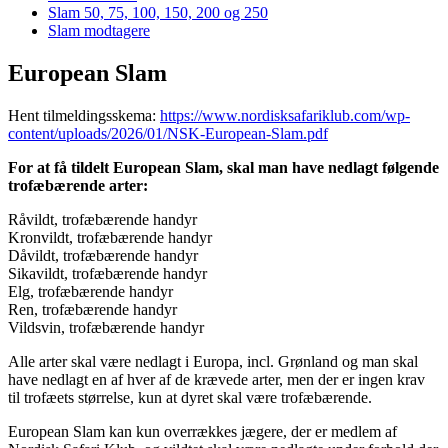
Slam 50, 75, 100, 150, 200 og 250
Slam modtagere
European Slam
Hent tilmeldingsskema:
https://www.nordisksafariklub.com/wp-
content/uploads/2026/01/NSK-European-Slam.pdf
For at få tildelt European Slam, skal man have nedlagt følgende
trofæbærende arter:
Råvildt, trofæbærende handyr
Kronvildt, trofæbærende handyr
Dåvildt, trofæbærende handyr
Sikavildt, trofæbærende handyr
Elg, trofæbærende handyr
Ren, trofæbærende handyr
Vildsvin, trofæbærende handyr
Alle arter skal være nedlagt i Europa, incl. Grønland og man skal
have nedlagt en af hver af de krævede arter, men der er ingen krav
til trofæets størrelse, kun at dyret skal være trofæbærende.
European Slam kan kun overrækkes jægere, der er medlem af