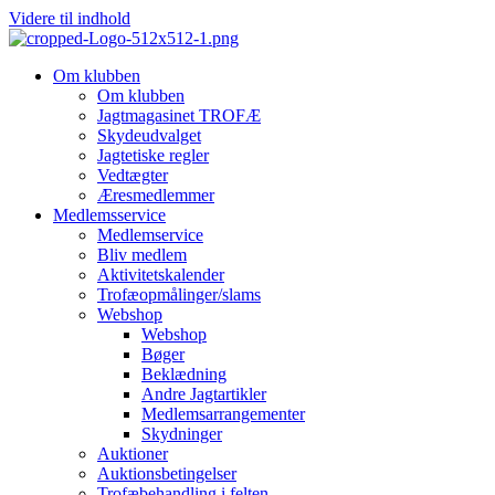
Videre til indhold
Om klubben
Om klubben
Jagtmagasinet TROFÆ
Skydeudvalget
Jagtetiske regler
Vedtægter
Æresmedlemmer
Medlemsservice
Medlemservice
Bliv medlem
Aktivitetskalender
Trofæopmålinger/slams
Webshop
Webshop
Bøger
Beklædning
Andre Jagtartikler
Medlemsarrangementer
Skydninger
Auktioner
Auktionsbetingelser
Trofæbehandling i felten