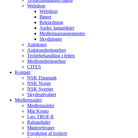
Trofæopmålinger/slams
Webshop
Webshop
Bøger
Beklædning
Andre Jagtartikler
Medlemsarrangementer
Skydninger
Auktioner
Auktionsbetingelser
Trofæbehandling i felten
Medlemsbetingelser
CITES
Kontakt
NSK Danmark
NSK Norge
NSK Sverige
Skydeudvalget
Medlemssider
Medlemssider
Min Konto
Læs TROFÆ
Rabataftaler
Mødereferater
Forsikring af trofæer