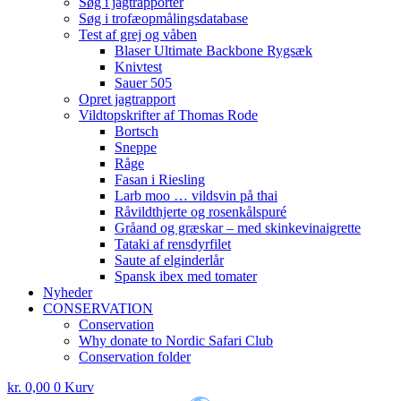
Søg i jagtrapporter
Søg i trofæopmålingsdatabase
Test af grej og våben
Blaser Ultimate Backbone Rygsæk
Knivtest
Sauer 505
Opret jagtrapport
Vildtopskrifter af Thomas Rode
Bortsch
Sneppe
Råge
Fasan i Riesling
Larb moo … vildsvin på thai
Råvildthjerte og rosenkålspuré
Gråand og græskar – med skinkevinaigrette
Tataki af rensdyrfilet
Saute af elginderlår
Spansk ibex med tomater
Nyheder
CONSERVATION
Conservation
Why donate to Nordic Safari Club
Conservation folder
kr.
0,00
0
Kurv