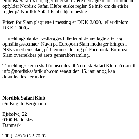
Nordisk Safari Klub, og vildtet skal være nedlagte under forhold der
opfylder Nordisk Safari Klubs etiske regler. Se info om de etiske
regler på Nordisk Safari Klubs hjemmeside.
Prisen for Slam plaquette i messing er DKK 2.000,- eller diplom
DKK 1.000,-
Tilmeldingsblanket vedlægges billeder af de nedlagte arter og
opmålingsskemaer. Navn på European Slam modtager bringes i
NSKs medlemsblad, på hjemmesiden og på Facebook. European
Slam overrækkes på årets generalforsamling.
Tilmeldingsskema skal fremsendes til Nordisk Safari Klub på e-mail:
info@nordisksafariklub.com senest den 15. januar og kan
downloades herunder.
Nordisk Safari Klub
c/o Birgitte Bergmann
Ejsbølvej 22
6100 Haderslev
Danmark
Tlf. (+45) 70 22 70 92