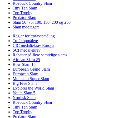
Roebuck Country Slam
Tiny Ten Slam
Top Trophy
Predator Slam
Slam 50, 75, 100, 150, 200 og 250
Slam modtagere
Regler for trofæopmåling
Trofæopmålere
CIC medaljekrav Europa
SCI medaljekrav
Rabatter på flere samtidige slams
African Slam 25
Bow Slam 15
European Grand Slam
European Slam
Mountain Super Slam
Big Five Slam
Explorer the World Slam
Youth Slam 5
Nordisk Slam
Roebuck Country Slam
Tiny Ten Slam
Top Trophy
Predator Slam