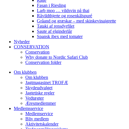
Råge
Fasan i Riesling
Larb moo … vildsvin på thai
Råvildthjerte og rosenkålspuré
Gråand og græskar – med skinkevinaigrette
Tataki af rensdyrfilet
Saute af elginderlår
Spansk ibex med tomater
Nyheder
CONSERVATION
Conservation
Why donate to Nordic Safari Club
Conservation folder
Om klubben
Om klubben
Jagtmagasinet TROFÆ
Skydeudvalget
Jagtetiske regler
Vedtægter
Æresmedlemmer
Medlemsservice
Medlemservice
Bliv medlem
Aktivitetskalender