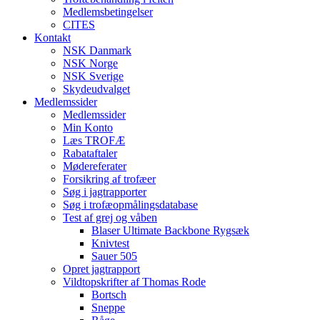
Medlemsbetingelser
CITES
Kontakt
NSK Danmark
NSK Norge
NSK Sverige
Skydeudvalget
Medlemssider
Medlemssider
Min Konto
Læs TROFÆ
Rabataftaler
Mødereferater
Forsikring af trofæer
Søg i jagtrapporter
Søg i trofæopmålingsdatabase
Test af grej og våben
Blaser Ultimate Backbone Rygsæk
Knivtest
Sauer 505
Opret jagtrapport
Vildtopskrifter af Thomas Rode
Bortsch
Sneppe