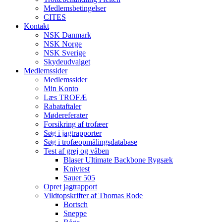
Medlemsbetingelser
CITES
Kontakt
NSK Danmark
NSK Norge
NSK Sverige
Skydeudvalget
Medlemssider
Medlemssider
Min Konto
Læs TROFÆ
Rabataftaler
Mødereferater
Forsikring af trofæer
Søg i jagtrapporter
Søg i trofæopmålingsdatabase
Test af grej og våben
Blaser Ultimate Backbone Rygsæk
Knivtest
Sauer 505
Opret jagtrapport
Vildtopskrifter af Thomas Rode
Bortsch
Sneppe