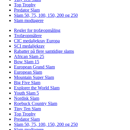
Top Trophy
Predator Slam
Slam 50, 75, 100, 150, 200 og 250
Slam modtagere
Regler for trofæopmåling
Trofæopmålere
CIC medaljekrav Europa
SCI medaljekrav
Rabatter på flere samtidige slams
African Slam 25
Bow Slam 15
European Grand Slam
European Slam
Mountain Super Slam
Big Five Slam
Explorer the World Slam
Youth Slam 5
Nordisk Slam
Roebuck Country Slam
Tiny Ten Slam
Top Trophy
Predator Slam
Slam 50, 75, 100, 150, 200 og 250
Slam modtagere