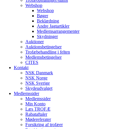
Trofæopmålinger/slams
Webshop
Webshop
Bøger
Beklædning
Andre Jagtartikler
Medlemsarrangementer
Skydninger
Auktioner
Auktionsbetingelser
Trofæbehandling i felten
Medlemsbetingelser
CITES
Kontakt
NSK Danmark
NSK Norge
NSK Sverige
Skydeudvalget
Medlemssider
Medlemssider
Min Konto
Læs TROFÆ
Rabataftaler
Mødereferater
Forsikring af trofæer