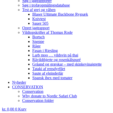
Søg i jagtrapporter
Søg i trofæopmålingsdatabase
Test af grej og våben
Blaser Ultimate Backbone Rygsæk
Knivtest
Sauer 505
Opret jagtrapport
Vildtopskrifter af Thomas Rode
Bortsch
Sneppe
Råge
Fasan i Riesling
Larb moo … vildsvin på thai
Råvildthjerte og rosenkålspuré
Gråand og græskar – med skinkevinaigrette
Tataki af rensdyrfilet
Saute af elginderlår
Spansk ibex med tomater
Nyheder
CONSERVATION
Conservation
Why donate to Nordic Safari Club
Conservation folder
kr.
0,00
0
Kurv