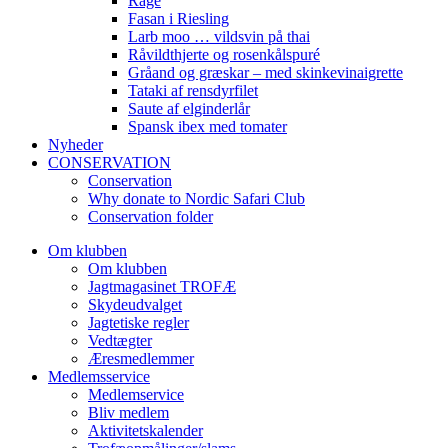
Råge
Fasan i Riesling
Larb moo … vildsvin på thai
Råvildthjerte og rosenkålspuré
Gråand og græskar – med skinkevinaigrette
Tataki af rensdyrfilet
Saute af elginderlår
Spansk ibex med tomater
Nyheder
CONSERVATION
Conservation
Why donate to Nordic Safari Club
Conservation folder
Om klubben
Om klubben
Jagtmagasinet TROFÆ
Skydeudvalget
Jagtetiske regler
Vedtægter
Æresmedlemmer
Medlemsservice
Medlemservice
Bliv medlem
Aktivitetskalender