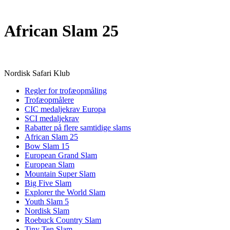
TRANSLATE THIS PAGE
African Slam 25
Nordisk Safari Klub
Regler for trofæopmåling
Trofæopmålere
CIC medaljekrav Europa
SCI medaljekrav
Rabatter på flere samtidige slams
African Slam 25
Bow Slam 15
European Grand Slam
European Slam
Mountain Super Slam
Big Five Slam
Explorer the World Slam
Youth Slam 5
Nordisk Slam
Roebuck Country Slam
Tiny Ten Slam