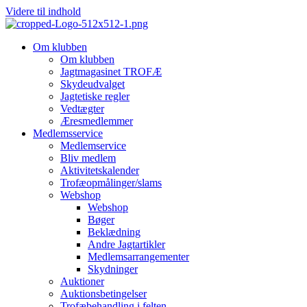
Videre til indhold
Om klubben
Om klubben
Jagtmagasinet TROFÆ
Skydeudvalget
Jagtetiske regler
Vedtægter
Æresmedlemmer
Medlemsservice
Medlemservice
Bliv medlem
Aktivitetskalender
Trofæopmålinger/slams
Webshop
Webshop
Bøger
Beklædning
Andre Jagtartikler
Medlemsarrangementer
Skydninger
Auktioner
Auktionsbetingelser
Trofæbehandling i felten