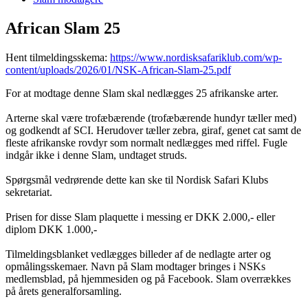
African Slam 25
Hent tilmeldingsskema:
https://www.nordisksafariklub.com/wp-
content/uploads/2026/01/NSK-African-Slam-25.pdf
For at modtage denne Slam skal nedlægges 25 afrikanske arter.
Arterne skal være trofæbærende (trofæbærende hundyr tæller med)
og godkendt af SCI. Herudover tæller zebra, giraf, genet cat samt de
fleste afrikanske rovdyr som normalt nedlægges med riffel. Fugle
indgår ikke i denne Slam, undtaget struds.
Spørgsmål vedrørende dette kan ske til Nordisk Safari Klubs
sekretariat.
Prisen for disse Slam plaquette i messing er DKK 2.000,- eller
diplom DKK 1.000,-
Tilmeldingsblanket vedlægges billeder af de nedlagte arter og
opmålingsskemaer. Navn på Slam modtager bringes i NSKs
medlemsblad, på hjemmesiden og på Facebook. Slam overrækkes
på årets generalforsamling.