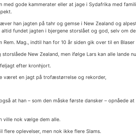
n med gode kammerater eller at jage i Sydafrika med famil
spekt.
hæver han jagten på tahr og gemse i New Zealand og alpes
altid fundet jagten i bjergene storslået og god, selv om d
 Rem. Mag., indtil han for 10 år siden gik over til en Blaser
g storslåede New Zealand, men ifølge Lars kan alle lande n
eljagt efter kronhjort.
e været en jagt på trofæstørrelse og rekorder,
 også at han – som den måske første dansker – opnåede a
n ville nok vælge dem alle.
il flere oplevelser, men nok ikke flere Slams.