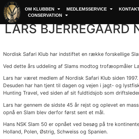
Nordisk Safari Klub
OM KLUBBEN
MEDLEMSSERVICE
KONTAK
CONSERVATION
LARS BJERREGAARD N
Nordisk Safari Klub har indstiftet en række forskellige 
Ved dette års uddeling af Slams modtog trofæopmåler Lar
Lars har været medlem af Nordisk Safari Klub siden 1997.
Desuden har han tjent til dagen og vejen i jagt- og lyst
Hunting Travel, ved siden af sit fuldtidsjob som driftsleder
Lars har gennem de sidste 45 år rejst og oplevet en mas
opnå en Slam blev derfor først sent et mål.
Hans NSK Slam 50 er opnået ved besøg på tre kontinenter
Holland, Polen, Østrig, Schweiss og Spanien.