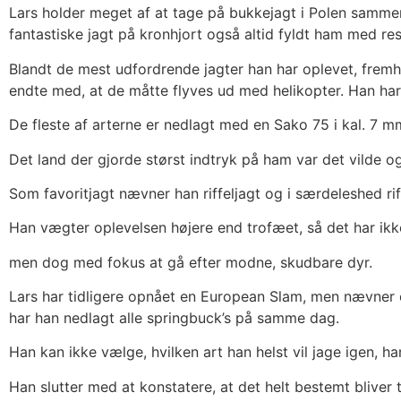
Lars holder meget af at tage på bukkejagt i Polen samme
fantastiske jagt på kronhjort også altid fyldt ham med re
Blandt de mest udfordrende jagter han har oplevet, frem
endte med, at de måtte flyves ud med helikopter. Han har 
De fleste af arterne er nedlagt med en Sako 75 i kal. 7 mm
Det land der gjorde størst indtryk på ham var det vilde o
Som favoritjagt nævner han riffeljagt og i særdeleshed riff
Han vægter oplevelsen højere end trofæet, så det har ikk
men dog med fokus at gå efter modne, skudbare dyr.
Lars har tidligere opnået en European Slam, men nævner
har han nedlagt alle springbuck’s på samme dag.
Han kan ikke vælge, hvilken art han helst vil jage igen, ha
Han slutter med at konstatere, at det helt bestemt bliver t