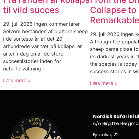
til vild succes
Collapse to
Remarkable
29. juli 2026
Ingen kommentarer
Selvom bestanden af bighorn sheep
29. juli 2026
Ingen 
i de sorteste år af det 20.
Although the populat
århundrede var tæt på kollaps, er
sheep came close to
arten i dag en af de store
its darkest years in 
succeshistorier inden for
the species is today
naturforvaltning i
success stories in wil
Læs mere »
Læs mere »
Nordisk Safari Klu
c/o Birgitte Bergm
Ejsbølvej 22