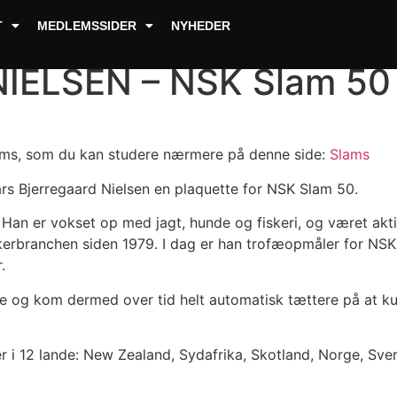
T
MEDLEMSSIDER
NYHEDER
IELSEN – NSK Slam 50
Slams, som du kan studere nærmere på denne side:
Slams
s Bjerregaard Nielsen en plaquette for NSK Slam 50.
 Han er vokset op med jagt, hunde og fiskeri, og været akti
fiskerbranchen siden 1979. I dag er han trofæopmåler for NS
.
se og kom dermed over tid helt automatisk tættere på at k
 i 12 lande: New Zealand, Sydafrika, Skotland, Norge, Sve