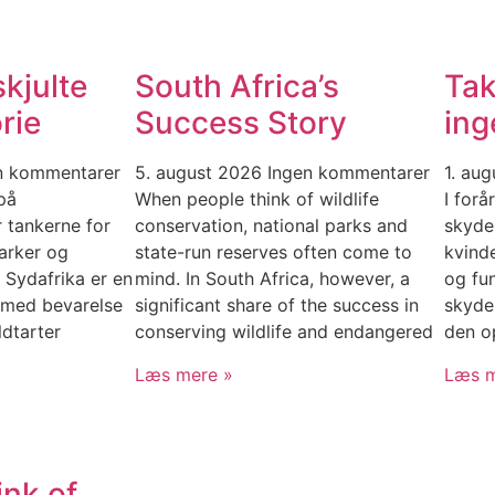
kjulte
South Africa’s
Tak
rie
Success Story
ing
n kommentarer
5. august 2026
Ingen kommentarer
1. au
på
When people think of wildlife
I forå
r tankerne for
conservation, national parks and
skyde
arker og
state-run reserves often come to
kvinde
I Sydafrika er en
mind. In South Africa, however, a
og fun
n med bevarelse
significant share of the success in
skyde
ldtarter
conserving wildlife and endangered
den op
Læs mere »
Læs m
ink of