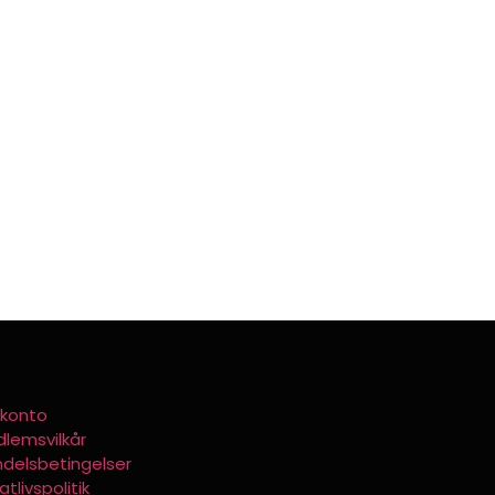
 konto
lemsvilkår
delsbetingelser
atlivspolitik