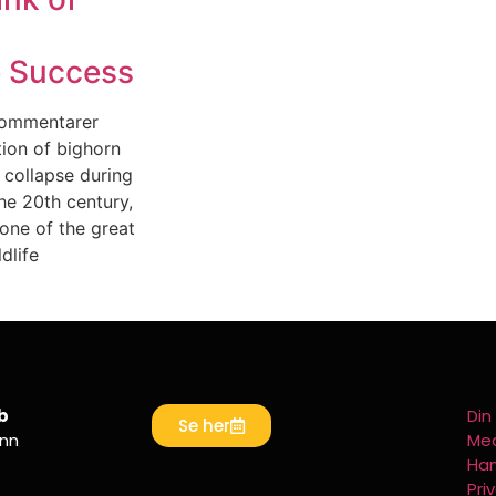
 Success
kommentarer
ion of bighorn
 collapse during
the 20th century,
 one of the great
dlife
b
Din
Se her
ann
Med
Han
Priv