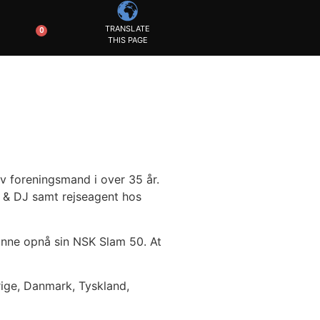
TRANSLATE
0
THIS PAGE
v foreningsmand i over 35 år.
K & DJ samt rejseagent hos
unne opnå sin NSK Slam 50. At
rige, Danmark, Tyskland,