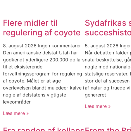
Flere midler til
Sydafrikas s
regulering af coyote
succeshisto
8. august 2026
Ingen kommentarer
5. august 2026
Inge
Den amerikanske delstat Utah har
Når debatten falder 
godkendt yderligere 200.000 dollars
naturbeskyttelse, gå
til et eksisterende
nogle mod nationalp
forvaltningssprogram for regulering
statslige reservater. 
af coyote. Målet er at øge
stor del af succese
overlevelsen blandt muledeer-kalve i
af natur og truede vi
nogle af delstatens vigtigste
genereret
leveområder
Læs mere »
Læs mere »
Fra randen af kollaps
From the Br