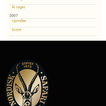
År taget
2007
Opmåler
Score