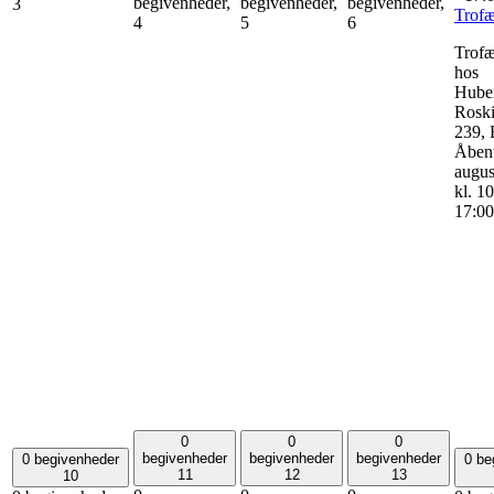
begivenheder,
begivenheder,
begivenheder,
3
Trof
4
5
6
Trof
hos
Huber
Roski
239, 
Åbent
augus
kl. 10
17:00
0
0
0
begivenheder
begivenheder
begivenheder
0 begivenheder
0 be
11
12
13
10