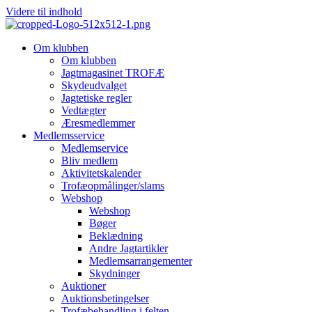
Videre til indhold
Om klubben
Om klubben
Jagtmagasinet TROFÆ
Skydeudvalget
Jagtetiske regler
Vedtægter
Æresmedlemmer
Medlemsservice
Medlemservice
Bliv medlem
Aktivitetskalender
Trofæopmålinger/slams
Webshop
Webshop
Bøger
Beklædning
Andre Jagtartikler
Medlemsarrangementer
Skydninger
Auktioner
Auktionsbetingelser
Trofæbehandling i felten