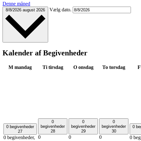
Denne måned
Vælg dato.
8/8/2026
august 2026
Kalender af Begivenheder
M
mandag
Ti
tirsdag
O
onsdag
To
torsdag
0
0
0
begivenheder
begivenheder
begivenheder
0 begivenheder
0 be
28
29
30
27
0
0
0
0 begivenheder,
0 beg