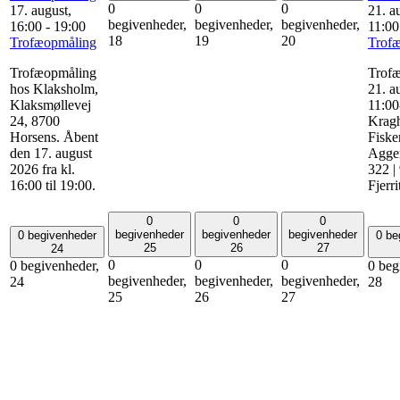
0
0
0
17. august,
21. a
begivenheder,
begivenheder,
begivenheder,
16:00
-
19:00
11:00
18
19
20
Trofæopmåling
Trof
Trofæopmåling
Trofæ
hos Klaksholm,
21. a
Klaksmøllevej
11:00
24, 8700
Kragh
Horsens. Åbent
Fisker
den 17. august
Agge
2026 fra kl.
322 |
16:00 til 19:00.
Fjerri
0
0
0
begivenheder
begivenheder
begivenheder
0 begivenheder
0 be
25
26
27
24
0
0
0
0 begivenheder,
0 beg
begivenheder,
begivenheder,
begivenheder,
24
28
25
26
27