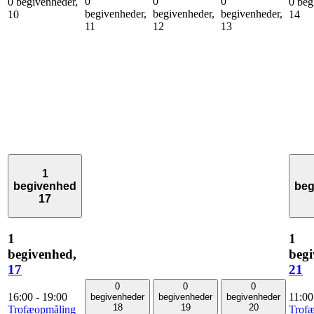
0
0
0
0 begivenheder,
0 beg
begivenheder,
begivenheder,
begivenheder,
10
14
11
12
13
1
begivenhed
beg
17
1
1
begivenhed,
begi
17
21
0
0
0
16:00
-
19:00
11:0
begivenheder
begivenheder
begivenheder
18
19
20
Trofæopmåling
Trof