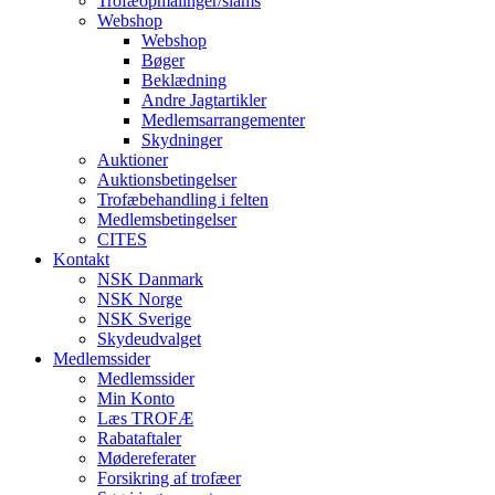
Trofæopmålinger/slams
Webshop
Webshop
Bøger
Beklædning
Andre Jagtartikler
Medlemsarrangementer
Skydninger
Auktioner
Auktionsbetingelser
Trofæbehandling i felten
Medlemsbetingelser
CITES
Kontakt
NSK Danmark
NSK Norge
NSK Sverige
Skydeudvalget
Medlemssider
Medlemssider
Min Konto
Læs TROFÆ
Rabataftaler
Mødereferater
Forsikring af trofæer