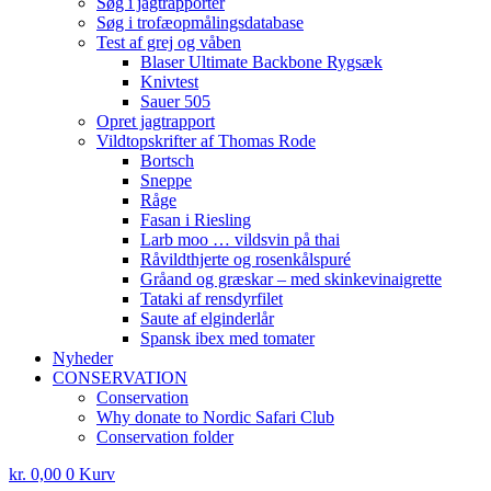
Søg i jagtrapporter
Søg i trofæopmålingsdatabase
Test af grej og våben
Blaser Ultimate Backbone Rygsæk
Knivtest
Sauer 505
Opret jagtrapport
Vildtopskrifter af Thomas Rode
Bortsch
Sneppe
Råge
Fasan i Riesling
Larb moo … vildsvin på thai
Råvildthjerte og rosenkålspuré
Gråand og græskar – med skinkevinaigrette
Tataki af rensdyrfilet
Saute af elginderlår
Spansk ibex med tomater
Nyheder
CONSERVATION
Conservation
Why donate to Nordic Safari Club
Conservation folder
kr.
0,00
0
Kurv