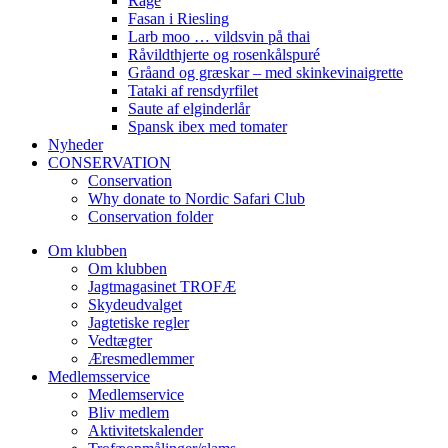
Råge
Fasan i Riesling
Larb moo … vildsvin på thai
Råvildthjerte og rosenkålspuré
Gråand og græskar – med skinkevinaigrette
Tataki af rensdyrfilet
Saute af elginderlår
Spansk ibex med tomater
Nyheder
CONSERVATION
Conservation
Why donate to Nordic Safari Club
Conservation folder
Om klubben
Om klubben
Jagtmagasinet TROFÆ
Skydeudvalget
Jagtetiske regler
Vedtægter
Æresmedlemmer
Medlemsservice
Medlemservice
Bliv medlem
Aktivitetskalender