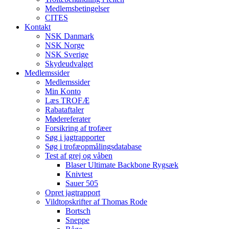
Medlemsbetingelser
CITES
Kontakt
NSK Danmark
NSK Norge
NSK Sverige
Skydeudvalget
Medlemssider
Medlemssider
Min Konto
Læs TROFÆ
Rabataftaler
Mødereferater
Forsikring af trofæer
Søg i jagtrapporter
Søg i trofæopmålingsdatabase
Test af grej og våben
Blaser Ultimate Backbone Rygsæk
Knivtest
Sauer 505
Opret jagtrapport
Vildtopskrifter af Thomas Rode
Bortsch
Sneppe