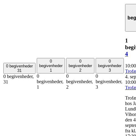
beg
1
begi
4
0
0
0
10:0
begivenheder
begivenheder
begivenheder
0 begivenheder
1
2
3
31
Trof
0
0
0
0 begivenheder,
4. se
begivenheder,
begivenheder,
begivenheder,
31
10:00
1
2
3
Trof
Trof
hos Ja
Lundb
Vibor
den 4
septe
fra kl