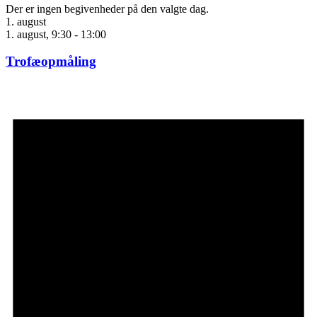
Der er ingen begivenheder på den valgte dag.
1. august
1. august, 9:30
-
13:00
Trofæopmåling