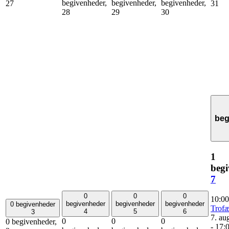
begivenheder,
begivenheder,
begivenheder,
27
31
28
29
30
beg
1
begi
7
0
0
0
10:0
begivenheder
begivenheder
begivenheder
0 begivenheder
Trof
4
5
6
3
7. au
0
0
0
0 begivenheder,
-
17: