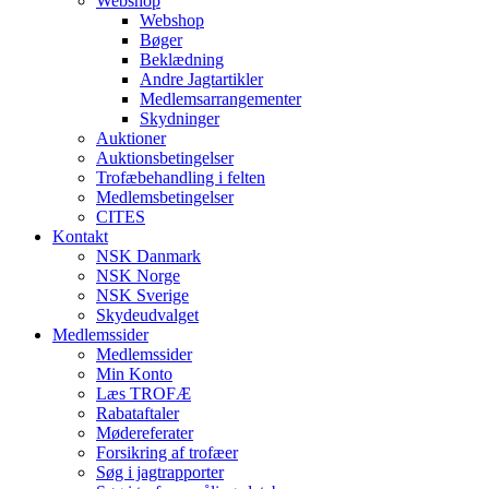
Webshop
Webshop
Bøger
Beklædning
Andre Jagtartikler
Medlemsarrangementer
Skydninger
Auktioner
Auktionsbetingelser
Trofæbehandling i felten
Medlemsbetingelser
CITES
Kontakt
NSK Danmark
NSK Norge
NSK Sverige
Skydeudvalget
Medlemssider
Medlemssider
Min Konto
Læs TROFÆ
Rabataftaler
Mødereferater
Forsikring af trofæer
Søg i jagtrapporter