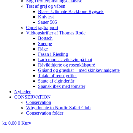
Søg i trofæopmålingsdatabase
Test af grej og våben
Blaser Ultimate Backbone Rygsæk
Knivtest
Sauer 505
Opret jagtrapport
Vildtopskrifter af Thomas Rode
Bortsch
Sneppe
Råge
Fasan i Riesling
Larb moo … vildsvin på thai
Råvildthjerte og rosenkålspuré
Gråand og græskar – med skinkevinaigrette
Tataki af rensdyrfilet
Saute af elginderlår
Spansk ibex med tomater
Nyheder
CONSERVATION
Conservation
Why donate to Nordic Safari Club
Conservation folder
kr.
0,00
0
Kurv