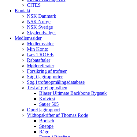
CITES
Kontakt
NSK Danmark
NSK Norge
NSK Sverige
Skydeudvalget
Medlemssider
Medlemssider
Min Konto
Læs TROFÆ
Rabataftaler
Mødereferater
Forsikring af trofæer
Søg i jagtrapporter
Søg i trofæopmålingsdatabase
Test af grej og våben
Blaser Ultimate Backbone Rygsæk
Knivtest
Sauer 505
Opret jagtrapport
Vildtopskrifter af Thomas Rode
Bortsch
Sneppe
Råge