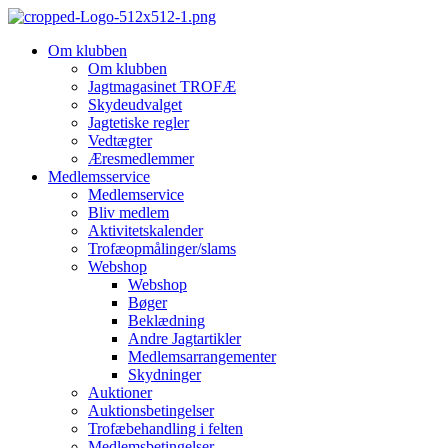
Videre
til
Om klubben
indhold
Om klubben
Jagtmagasinet TROFÆ
Skydeudvalget
Jagtetiske regler
Vedtægter
Æresmedlemmer
Medlemsservice
Medlemservice
Bliv medlem
Aktivitetskalender
Trofæopmålinger/slams
Webshop
Webshop
Bøger
Beklædning
Andre Jagtartikler
Medlemsarrangementer
Skydninger
Auktioner
Auktionsbetingelser
Trofæbehandling i felten
Medlemsbetingelser