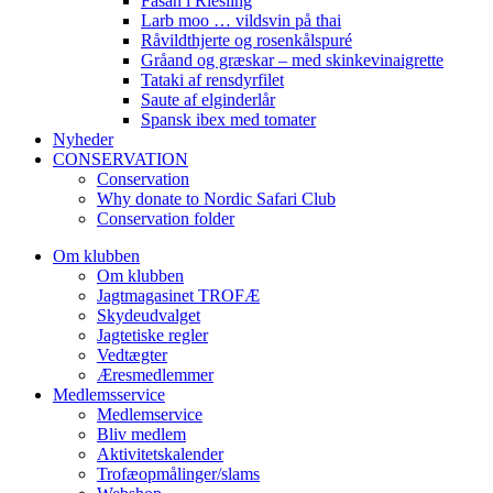
Fasan i Riesling
Larb moo … vildsvin på thai
Råvildthjerte og rosenkålspuré
Gråand og græskar – med skinkevinaigrette
Tataki af rensdyrfilet
Saute af elginderlår
Spansk ibex med tomater
Nyheder
CONSERVATION
Conservation
Why donate to Nordic Safari Club
Conservation folder
Om klubben
Om klubben
Jagtmagasinet TROFÆ
Skydeudvalget
Jagtetiske regler
Vedtægter
Æresmedlemmer
Medlemsservice
Medlemservice
Bliv medlem
Aktivitetskalender
Trofæopmålinger/slams