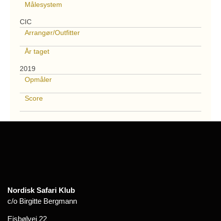
Målesystem
CIC
Arrangør/Outfitter
År taget
2019
Opmåler
Score
Nordisk Safari Klub
c/o Birgitte Bergmann
Ejsbølvej 22