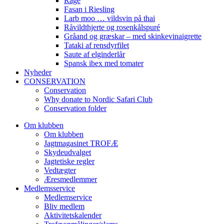
Råge
Fasan i Riesling
Larb moo … vildsvin på thai
Råvildthjerte og rosenkålspuré
Gråand og græskar – med skinkevinaigrette
Tataki af rensdyrfilet
Saute af elginderlår
Spansk ibex med tomater
Nyheder
CONSERVATION
Conservation
Why donate to Nordic Safari Club
Conservation folder
Om klubben
Om klubben
Jagtmagasinet TROFÆ
Skydeudvalget
Jagtetiske regler
Vedtægter
Æresmedlemmer
Medlemsservice
Medlemservice
Bliv medlem
Aktivitetskalender