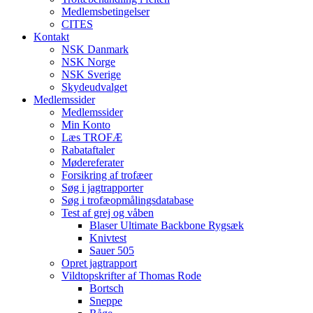
Medlemsbetingelser
CITES
Kontakt
NSK Danmark
NSK Norge
NSK Sverige
Skydeudvalget
Medlemssider
Medlemssider
Min Konto
Læs TROFÆ
Rabataftaler
Mødereferater
Forsikring af trofæer
Søg i jagtrapporter
Søg i trofæopmålingsdatabase
Test af grej og våben
Blaser Ultimate Backbone Rygsæk
Knivtest
Sauer 505
Opret jagtrapport
Vildtopskrifter af Thomas Rode
Bortsch
Sneppe