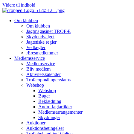
Videre til indhold
Om klubben
Om klubben
Jagtmagasinet TROFÆ
Skydeudvalget
Jagtetiske regler
Vedtægter
Æresmedlemmer
Medlemsservice
Medlemservice
Bliv medlem
Aktivitetskalender
Trofæopmålinger/slams
Webshop
Webshop
Bøger
Beklædning
Andre Jagtartikler
Medlemsarrangementer
Skydninger
Auktioner
Auktionsbetingelser
Trofæbehandling i felten