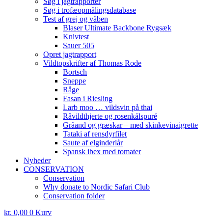
Søg i jagtrapporter
Søg i trofæopmålingsdatabase
Test af grej og våben
Blaser Ultimate Backbone Rygsæk
Knivtest
Sauer 505
Opret jagtrapport
Vildtopskrifter af Thomas Rode
Bortsch
Sneppe
Råge
Fasan i Riesling
Larb moo … vildsvin på thai
Råvildthjerte og rosenkålspuré
Gråand og græskar – med skinkevinaigrette
Tataki af rensdyrfilet
Saute af elginderlår
Spansk ibex med tomater
Nyheder
CONSERVATION
Conservation
Why donate to Nordic Safari Club
Conservation folder
kr.
0,00
0
Kurv