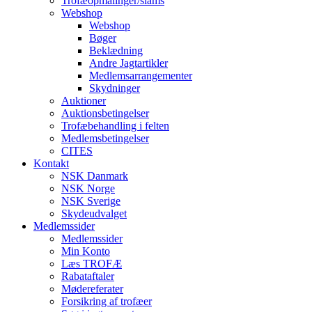
Trofæopmålinger/slams
Webshop
Webshop
Bøger
Beklædning
Andre Jagtartikler
Medlemsarrangementer
Skydninger
Auktioner
Auktionsbetingelser
Trofæbehandling i felten
Medlemsbetingelser
CITES
Kontakt
NSK Danmark
NSK Norge
NSK Sverige
Skydeudvalget
Medlemssider
Medlemssider
Min Konto
Læs TROFÆ
Rabataftaler
Mødereferater
Forsikring af trofæer