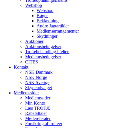
Trofæopmålinger/slams
Webshop
Webshop
Bøger
Beklædning
Andre Jagtartikler
Medlemsarrangementer
Skydninger
Auktioner
Auktionsbetingelser
Trofæbehandling i felten
Medlemsbetingelser
CITES
Kontakt
NSK Danmark
NSK Norge
NSK Sverige
Skydeudvalget
Medlemssider
Medlemssider
Min Konto
Læs TROFÆ
Rabataftaler
Mødereferater
Forsikring af trofæer