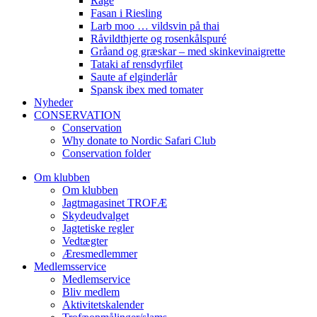
Råge
Fasan i Riesling
Larb moo … vildsvin på thai
Råvildthjerte og rosenkålspuré
Gråand og græskar – med skinkevinaigrette
Tataki af rensdyrfilet
Saute af elginderlår
Spansk ibex med tomater
Nyheder
CONSERVATION
Conservation
Why donate to Nordic Safari Club
Conservation folder
Om klubben
Om klubben
Jagtmagasinet TROFÆ
Skydeudvalget
Jagtetiske regler
Vedtægter
Æresmedlemmer
Medlemsservice
Medlemservice
Bliv medlem
Aktivitetskalender