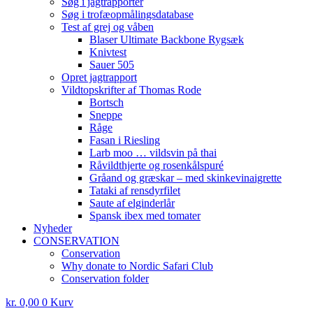
Søg i jagtrapporter
Søg i trofæopmålingsdatabase
Test af grej og våben
Blaser Ultimate Backbone Rygsæk
Knivtest
Sauer 505
Opret jagtrapport
Vildtopskrifter af Thomas Rode
Bortsch
Sneppe
Råge
Fasan i Riesling
Larb moo … vildsvin på thai
Råvildthjerte og rosenkålspuré
Gråand og græskar – med skinkevinaigrette
Tataki af rensdyrfilet
Saute af elginderlår
Spansk ibex med tomater
Nyheder
CONSERVATION
Conservation
Why donate to Nordic Safari Club
Conservation folder
kr.
0,00
0
Kurv