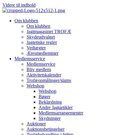
Videre til indhold
Om klubben
Om klubben
Jagtmagasinet TROFÆ
Skydeudvalget
Jagtetiske regler
Vedtægter
Æresmedlemmer
Medlemsservice
Medlemservice
Bliv medlem
Aktivitetskalender
Trofæopmålinger/slams
Webshop
Webshop
Bøger
Beklædning
Andre Jagtartikler
Medlemsarrangementer
Skydninger
Auktioner
Auktionsbetingelser
Trofæbehandling i felten