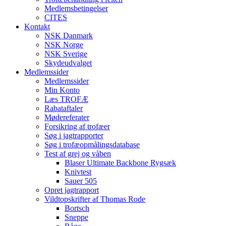
Medlemsbetingelser
CITES
Kontakt
NSK Danmark
NSK Norge
NSK Sverige
Skydeudvalget
Medlemssider
Medlemssider
Min Konto
Læs TROFÆ
Rabataftaler
Mødereferater
Forsikring af trofæer
Søg i jagtrapporter
Søg i trofæopmålingsdatabase
Test af grej og våben
Blaser Ultimate Backbone Rygsæk
Knivtest
Sauer 505
Opret jagtrapport
Vildtopskrifter af Thomas Rode
Bortsch
Sneppe