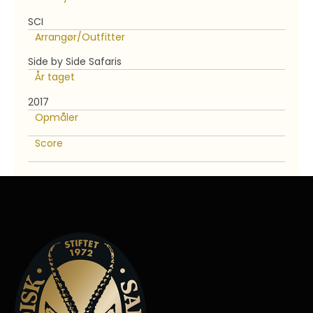
SCI
Arrangør/Outfitter
Side by Side Safaris
År taget
2017
Opmåler
Score