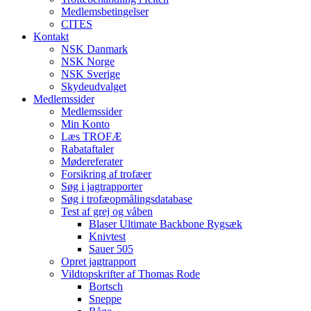
Medlemsbetingelser
CITES
Kontakt
NSK Danmark
NSK Norge
NSK Sverige
Skydeudvalget
Medlemssider
Medlemssider
Min Konto
Læs TROFÆ
Rabataftaler
Mødereferater
Forsikring af trofæer
Søg i jagtrapporter
Søg i trofæopmålingsdatabase
Test af grej og våben
Blaser Ultimate Backbone Rygsæk
Knivtest
Sauer 505
Opret jagtrapport
Vildtopskrifter af Thomas Rode
Bortsch
Sneppe