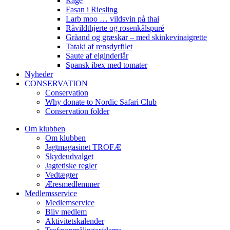
Råge
Fasan i Riesling
Larb moo … vildsvin på thai
Råvildthjerte og rosenkålspuré
Gråand og græskar – med skinkevinaigrette
Tataki af rensdyrfilet
Saute af elginderlår
Spansk ibex med tomater
Nyheder
CONSERVATION
Conservation
Why donate to Nordic Safari Club
Conservation folder
Om klubben
Om klubben
Jagtmagasinet TROFÆ
Skydeudvalget
Jagtetiske regler
Vedtægter
Æresmedlemmer
Medlemsservice
Medlemservice
Bliv medlem
Aktivitetskalender