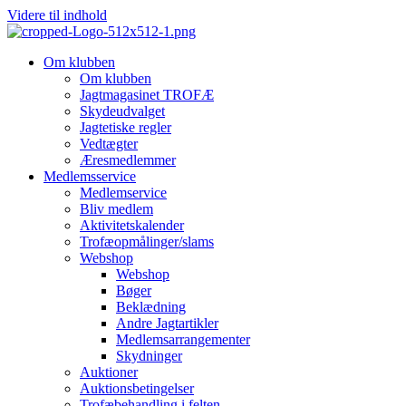
Videre til indhold
Om klubben
Om klubben
Jagtmagasinet TROFÆ
Skydeudvalget
Jagtetiske regler
Vedtægter
Æresmedlemmer
Medlemsservice
Medlemservice
Bliv medlem
Aktivitetskalender
Trofæopmålinger/slams
Webshop
Webshop
Bøger
Beklædning
Andre Jagtartikler
Medlemsarrangementer
Skydninger
Auktioner
Auktionsbetingelser
Trofæbehandling i felten