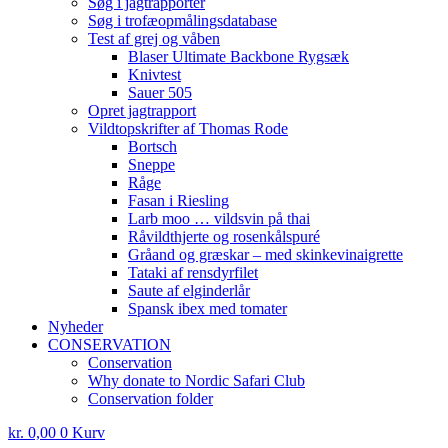
Søg i jagtrapporter
Søg i trofæopmålingsdatabase
Test af grej og våben
Blaser Ultimate Backbone Rygsæk
Knivtest
Sauer 505
Opret jagtrapport
Vildtopskrifter af Thomas Rode
Bortsch
Sneppe
Råge
Fasan i Riesling
Larb moo … vildsvin på thai
Råvildthjerte og rosenkålspuré
Gråand og græskar – med skinkevinaigrette
Tataki af rensdyrfilet
Saute af elginderlår
Spansk ibex med tomater
Nyheder
CONSERVATION
Conservation
Why donate to Nordic Safari Club
Conservation folder
kr.
0,00
0
Kurv