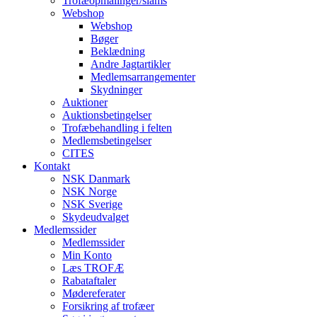
Trofæopmålinger/slams
Webshop
Webshop
Bøger
Beklædning
Andre Jagtartikler
Medlemsarrangementer
Skydninger
Auktioner
Auktionsbetingelser
Trofæbehandling i felten
Medlemsbetingelser
CITES
Kontakt
NSK Danmark
NSK Norge
NSK Sverige
Skydeudvalget
Medlemssider
Medlemssider
Min Konto
Læs TROFÆ
Rabataftaler
Mødereferater
Forsikring af trofæer