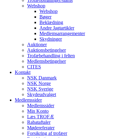
Trofæopmålinger/slams
Webshop
Webshop
Bøger
Beklædning
Andre Jagtartikler
Medlemsarrangementer
Skydninger
Auktioner
Auktionsbetingelser
Trofæbehandling i felten
Medlemsbetingelser
CITES
Kontakt
NSK Danmark
NSK Norge
NSK Sverige
Skydeudvalget
Medlemssider
Medlemssider
Min Konto
Læs TROFÆ
Rabataftaler
Mødereferater
Forsikring af trofæer