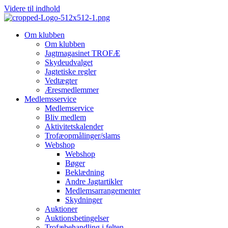
Videre til indhold
Om klubben
Om klubben
Jagtmagasinet TROFÆ
Skydeudvalget
Jagtetiske regler
Vedtægter
Æresmedlemmer
Medlemsservice
Medlemservice
Bliv medlem
Aktivitetskalender
Trofæopmålinger/slams
Webshop
Webshop
Bøger
Beklædning
Andre Jagtartikler
Medlemsarrangementer
Skydninger
Auktioner
Auktionsbetingelser
Trofæbehandling i felten