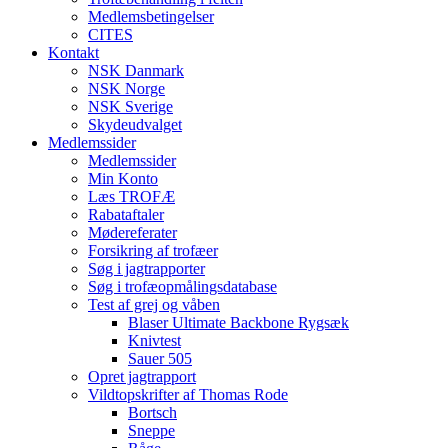
Medlemsbetingelser
CITES
Kontakt
NSK Danmark
NSK Norge
NSK Sverige
Skydeudvalget
Medlemssider
Medlemssider
Min Konto
Læs TROFÆ
Rabataftaler
Mødereferater
Forsikring af trofæer
Søg i jagtrapporter
Søg i trofæopmålingsdatabase
Test af grej og våben
Blaser Ultimate Backbone Rygsæk
Knivtest
Sauer 505
Opret jagtrapport
Vildtopskrifter af Thomas Rode
Bortsch
Sneppe