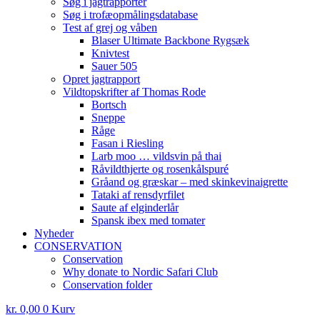
Søg i jagtrapporter
Søg i trofæopmålingsdatabase
Test af grej og våben
Blaser Ultimate Backbone Rygsæk
Knivtest
Sauer 505
Opret jagtrapport
Vildtopskrifter af Thomas Rode
Bortsch
Sneppe
Råge
Fasan i Riesling
Larb moo … vildsvin på thai
Råvildthjerte og rosenkålspuré
Gråand og græskar – med skinkevinaigrette
Tataki af rensdyrfilet
Saute af elginderlår
Spansk ibex med tomater
Nyheder
CONSERVATION
Conservation
Why donate to Nordic Safari Club
Conservation folder
kr.
0,00
0
Kurv