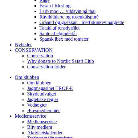
Råge
Fasan i Riesling
Larb moo … vildsvin på thai
Råvildthjerte og rosenkålspuré
Gråand og græskar – med skinkevinaigrette
Tataki af rensdyrfilet
Saute af elginderlår
Spansk ibex med tomater
Nyheder
CONSERVATION
Conservation
Why donate to Nordic Safari Club
Conservation folder
Om klubben
Om klubben
Jagtmagasinet TROFÆ
Skydeudvalget
Jagtetiske regler
Vedtægter
Æresmedlemmer
Medlemsservice
Medlemservice
Bliv medlem
Aktivitetskalender