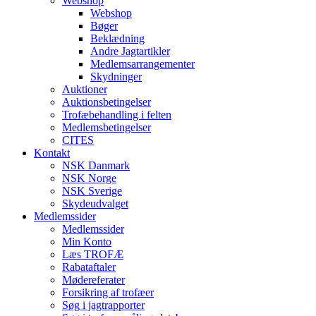
Webshop
Webshop
Bøger
Beklædning
Andre Jagtartikler
Medlemsarrangementer
Skydninger
Auktioner
Auktionsbetingelser
Trofæbehandling i felten
Medlemsbetingelser
CITES
Kontakt
NSK Danmark
NSK Norge
NSK Sverige
Skydeudvalget
Medlemssider
Medlemssider
Min Konto
Læs TROFÆ
Rabataftaler
Mødereferater
Forsikring af trofæer
Søg i jagtrapporter