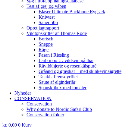
Søg i trofæopmålingsdatabase
Test af grej og våben
Blaser Ultimate Backbone Rygsæk
Knivtest
Sauer 505
Opret jagtrapport
Vildtopskrifter af Thomas Rode
Bortsch
Sneppe
Råge
Fasan i Riesling
Larb moo … vildsvin på thai
Råvildthjerte og rosenkålspuré
Gråand og græskar – med skinkevinaigrette
Tataki af rensdyrfilet
Saute af elginderlår
Spansk ibex med tomater
Nyheder
CONSERVATION
Conservation
Why donate to Nordic Safari Club
Conservation folder
kr.
0,00
0
Kurv