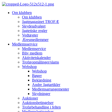
Videre
til
Om klubben
indhold
Om klubben
Jagtmagasinet TROFÆ
Skydeudvalget
Jagtetiske regler
Vedtægter
Æresmedlemmer
Medlemsservice
Medlemservice
Bliv medlem
Aktivitetskalender
Trofæopmålinger/slams
Webshop
Webshop
Bøger
Beklædning
Andre Jagtartikler
Medlemsarrangementer
Skydninger
Auktioner
Auktionsbetingelser
Trofæbehandling i felten
Medlemsbetingelser