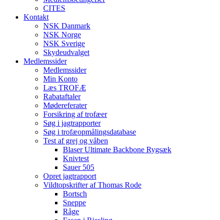
CITES
Kontakt
NSK Danmark
NSK Norge
NSK Sverige
Skydeudvalget
Medlemssider
Medlemssider
Min Konto
Læs TROFÆ
Rabataftaler
Mødereferater
Forsikring af trofæer
Søg i jagtrapporter
Søg i trofæopmålingsdatabase
Test af grej og våben
Blaser Ultimate Backbone Rygsæk
Knivtest
Sauer 505
Opret jagtrapport
Vildtopskrifter af Thomas Rode
Bortsch
Sneppe
Råge