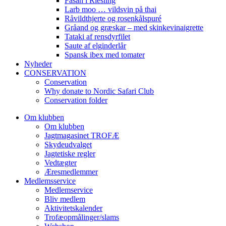
Fasan i Riesling
Larb moo … vildsvin på thai
Råvildthjerte og rosenkålspuré
Gråand og græskar – med skinkevinaigrette
Tataki af rensdyrfilet
Saute af elginderlår
Spansk ibex med tomater
Nyheder
CONSERVATION
Conservation
Why donate to Nordic Safari Club
Conservation folder
Om klubben
Om klubben
Jagtmagasinet TROFÆ
Skydeudvalget
Jagtetiske regler
Vedtægter
Æresmedlemmer
Medlemsservice
Medlemservice
Bliv medlem
Aktivitetskalender
Trofæopmålinger/slams