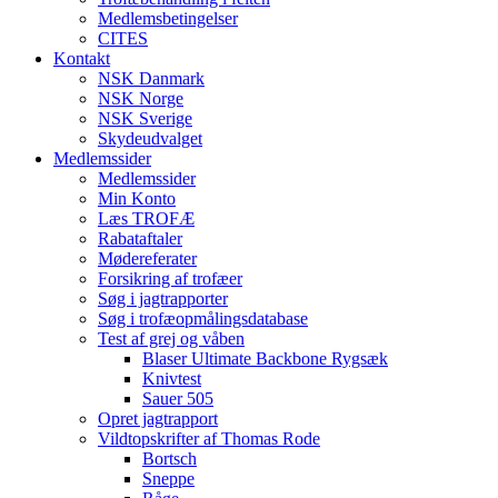
Medlemsbetingelser
CITES
Kontakt
NSK Danmark
NSK Norge
NSK Sverige
Skydeudvalget
Medlemssider
Medlemssider
Min Konto
Læs TROFÆ
Rabataftaler
Mødereferater
Forsikring af trofæer
Søg i jagtrapporter
Søg i trofæopmålingsdatabase
Test af grej og våben
Blaser Ultimate Backbone Rygsæk
Knivtest
Sauer 505
Opret jagtrapport
Vildtopskrifter af Thomas Rode
Bortsch
Sneppe