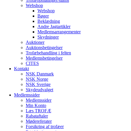
Trofæopmålinger/slams
Webshop
Webshop
Bøger
Beklædning
Andre Jagtartikler
Medlemsarrangementer
Skydninger
Auktioner
Auktionsbetingelser
Trofæbehandling i felten
Medlemsbetingelser
CITES
Kontakt
NSK Danmark
NSK Norge
NSK Sverige
Skydeudvalget
Medlemssider
Medlemssider
Min Konto
Læs TROFÆ
Rabataftaler
Mødereferater
Forsikring af trofæer