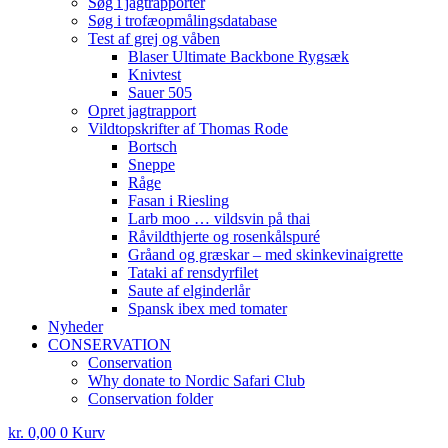
Søg i jagtrapporter
Søg i trofæopmålingsdatabase
Test af grej og våben
Blaser Ultimate Backbone Rygsæk
Knivtest
Sauer 505
Opret jagtrapport
Vildtopskrifter af Thomas Rode
Bortsch
Sneppe
Råge
Fasan i Riesling
Larb moo … vildsvin på thai
Råvildthjerte og rosenkålspuré
Gråand og græskar – med skinkevinaigrette
Tataki af rensdyrfilet
Saute af elginderlår
Spansk ibex med tomater
Nyheder
CONSERVATION
Conservation
Why donate to Nordic Safari Club
Conservation folder
kr.
0,00
0
Kurv