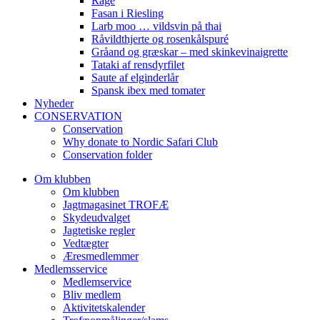
Råge
Fasan i Riesling
Larb moo … vildsvin på thai
Råvildthjerte og rosenkålspuré
Gråand og græskar – med skinkevinaigrette
Tataki af rensdyrfilet
Saute af elginderlår
Spansk ibex med tomater
Nyheder
CONSERVATION
Conservation
Why donate to Nordic Safari Club
Conservation folder
Om klubben
Om klubben
Jagtmagasinet TROFÆ
Skydeudvalget
Jagtetiske regler
Vedtægter
Æresmedlemmer
Medlemsservice
Medlemservice
Bliv medlem
Aktivitetskalender