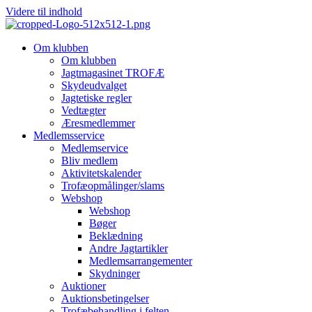
Videre til indhold
Om klubben
Om klubben
Jagtmagasinet TROFÆ
Skydeudvalget
Jagtetiske regler
Vedtægter
Æresmedlemmer
Medlemsservice
Medlemservice
Bliv medlem
Aktivitetskalender
Trofæopmålinger/slams
Webshop
Webshop
Bøger
Beklædning
Andre Jagtartikler
Medlemsarrangementer
Skydninger
Auktioner
Auktionsbetingelser
Trofæbehandling i felten