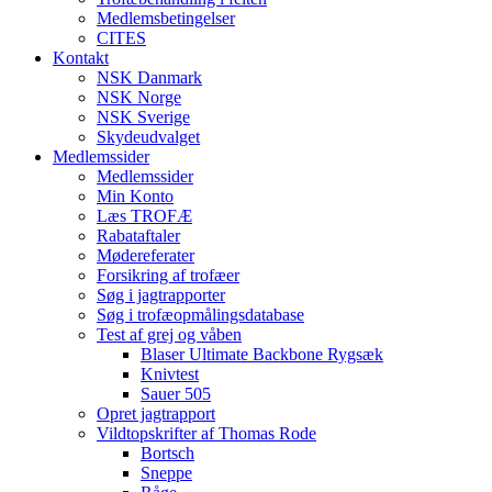
Medlemsbetingelser
CITES
Kontakt
NSK Danmark
NSK Norge
NSK Sverige
Skydeudvalget
Medlemssider
Medlemssider
Min Konto
Læs TROFÆ
Rabataftaler
Mødereferater
Forsikring af trofæer
Søg i jagtrapporter
Søg i trofæopmålingsdatabase
Test af grej og våben
Blaser Ultimate Backbone Rygsæk
Knivtest
Sauer 505
Opret jagtrapport
Vildtopskrifter af Thomas Rode
Bortsch
Sneppe