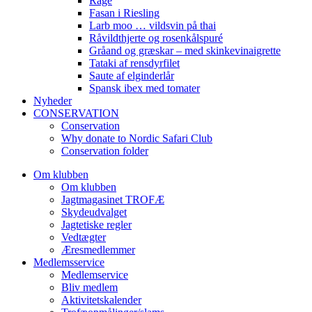
Råge
Fasan i Riesling
Larb moo … vildsvin på thai
Råvildthjerte og rosenkålspuré
Gråand og græskar – med skinkevinaigrette
Tataki af rensdyrfilet
Saute af elginderlår
Spansk ibex med tomater
Nyheder
CONSERVATION
Conservation
Why donate to Nordic Safari Club
Conservation folder
Om klubben
Om klubben
Jagtmagasinet TROFÆ
Skydeudvalget
Jagtetiske regler
Vedtægter
Æresmedlemmer
Medlemsservice
Medlemservice
Bliv medlem
Aktivitetskalender