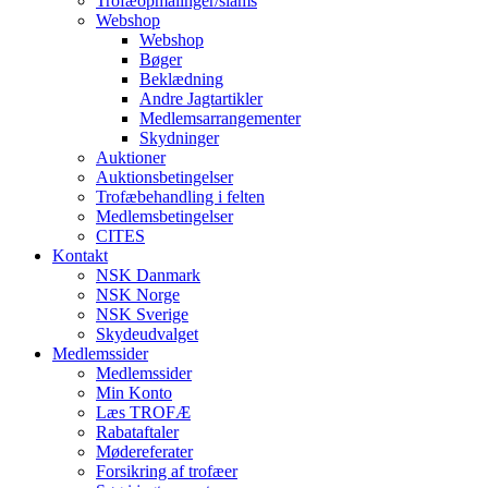
Trofæopmålinger/slams
Webshop
Webshop
Bøger
Beklædning
Andre Jagtartikler
Medlemsarrangementer
Skydninger
Auktioner
Auktionsbetingelser
Trofæbehandling i felten
Medlemsbetingelser
CITES
Kontakt
NSK Danmark
NSK Norge
NSK Sverige
Skydeudvalget
Medlemssider
Medlemssider
Min Konto
Læs TROFÆ
Rabataftaler
Mødereferater
Forsikring af trofæer