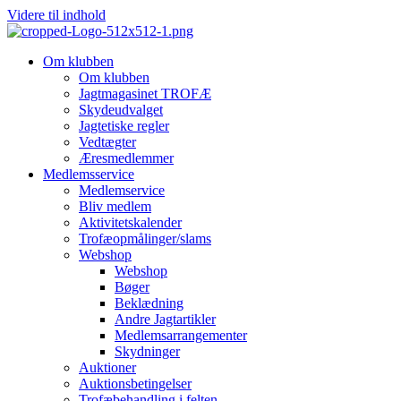
Videre til indhold
Om klubben
Om klubben
Jagtmagasinet TROFÆ
Skydeudvalget
Jagtetiske regler
Vedtægter
Æresmedlemmer
Medlemsservice
Medlemservice
Bliv medlem
Aktivitetskalender
Trofæopmålinger/slams
Webshop
Webshop
Bøger
Beklædning
Andre Jagtartikler
Medlemsarrangementer
Skydninger
Auktioner
Auktionsbetingelser
Trofæbehandling i felten