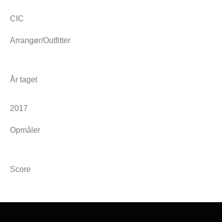
CIC
Arrangør/Outfitter
År taget
2017
Opmåler
Score