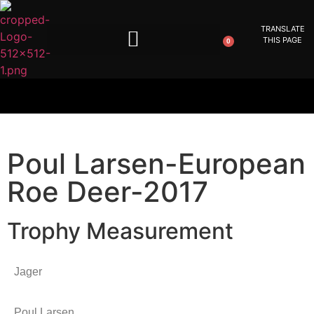
TRANSLATE
THIS PAGE
0
Poul Larsen-European
Roe Deer-2017
Trophy Measurement
Jager
Poul Larsen