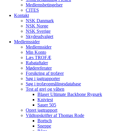
Medlemsbetingelser
CITES
Kontakt
NSK Danmark
NSK Norge
NSK Sverige
Skydeudvalget
Medlemssider
Medlemssider
Min Konto
Læs TROFÆ
Rabataftaler
Mødereferater
Forsikring af trofæer
Søg i jagtrapporter
Søg i trofæopmålingsdatabase
Test af grej og våben
Blaser Ultimate Backbone Rygsæk
Knivtest
Sauer 505
Opret jagtrapport
Vildtopskrifter af Thomas Rode
Bortsch
Sneppe