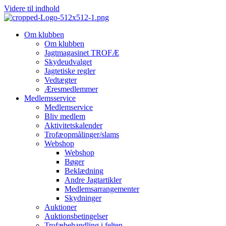
Videre til indhold
Om klubben
Om klubben
Jagtmagasinet TROFÆ
Skydeudvalget
Jagtetiske regler
Vedtægter
Æresmedlemmer
Medlemsservice
Medlemservice
Bliv medlem
Aktivitetskalender
Trofæopmålinger/slams
Webshop
Webshop
Bøger
Beklædning
Andre Jagtartikler
Medlemsarrangementer
Skydninger
Auktioner
Auktionsbetingelser
Trofæbehandling i felten