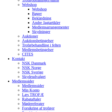
Trofæopmålinger/slams
Webshop
Webshop
Bøger
Beklædning
Andre Jagtartikler
Medlemsarrangementer
Skydninger
Auktioner
Auktionsbetingelser
Trofæbehandling i felten
Medlemsbetingelser
CITES
Kontakt
NSK Danmark
NSK Norge
NSK Sverige
Skydeudvalget
Medlemssider
Medlemssider
Min Konto
Læs TROFÆ
Rabataftaler
Mødereferater
Forsikring af trofæer