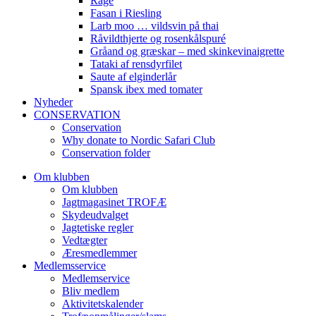
Råge
Fasan i Riesling
Larb moo … vildsvin på thai
Råvildthjerte og rosenkålspuré
Gråand og græskar – med skinkevinaigrette
Tataki af rensdyrfilet
Saute af elginderlår
Spansk ibex med tomater
Nyheder
CONSERVATION
Conservation
Why donate to Nordic Safari Club
Conservation folder
Om klubben
Om klubben
Jagtmagasinet TROFÆ
Skydeudvalget
Jagtetiske regler
Vedtægter
Æresmedlemmer
Medlemsservice
Medlemservice
Bliv medlem
Aktivitetskalender