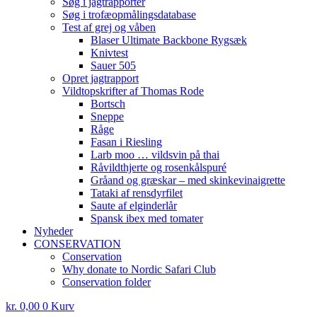
Søg i jagtrapporter
Søg i trofæopmålingsdatabase
Test af grej og våben
Blaser Ultimate Backbone Rygsæk
Knivtest
Sauer 505
Opret jagtrapport
Vildtopskrifter af Thomas Rode
Bortsch
Sneppe
Råge
Fasan i Riesling
Larb moo … vildsvin på thai
Råvildthjerte og rosenkålspuré
Gråand og græskar – med skinkevinaigrette
Tataki af rensdyrfilet
Saute af elginderlår
Spansk ibex med tomater
Nyheder
CONSERVATION
Conservation
Why donate to Nordic Safari Club
Conservation folder
kr.
0,00
0
Kurv