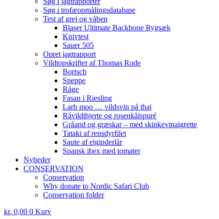
Søg i jagtrapporter
Søg i trofæopmålingsdatabase
Test af grej og våben
Blaser Ultimate Backbone Rygsæk
Knivtest
Sauer 505
Opret jagtrapport
Vildtopskrifter af Thomas Rode
Bortsch
Sneppe
Råge
Fasan i Riesling
Larb moo … vildsvin på thai
Råvildthjerte og rosenkålspuré
Gråand og græskar – med skinkevinaigrette
Tataki af rensdyrfilet
Saute af elginderlår
Spansk ibex med tomater
Nyheder
CONSERVATION
Conservation
Why donate to Nordic Safari Club
Conservation folder
kr.
0,00
0
Kurv