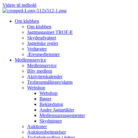
Videre til indhold
Om klubben
Om klubben
Jagtmagasinet TROFÆ
Skydeudvalget
Jagtetiske regler
Vedtægter
Æresmedlemmer
Medlemsservice
Medlemservice
Bliv medlem
Aktivitetskalender
Trofæopmålinger/slams
Webshop
Webshop
Bøger
Beklædning
Andre Jagtartikler
Medlemsarrangementer
Skydninger
Auktioner
Auktionsbetingelser
Trofæbehandling i felten