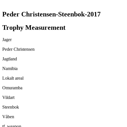
TRANSLATE THIS PAGE
Peder Christensen-Steenbok-2017
Trophy Measurement
Jager
Peder Christensen
Jagtland
Namibia
Lokalt areal
Omuramba
Vildart
Steenbok
Våben
tf_weapon