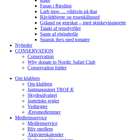
Råge
Fasan i Riesling
Larb moo … vildsvin på thai
Råvildthjerte og rosenkålspuré
Gråand og græskar – med skinkevinaigrette
Tataki af rensdyrfilet
Saute af elginderlår
Spansk ibex med tomater
Nyheder
CONSERVATION
Conservation
Why donate to Nordic Safari Club
Conservation folder
Om klubben
Om klubben
Jagtmagasinet TROFÆ
Skydeudvalget
Jagtetiske regler
Vedtægter
Æresmedlemmer
Medlemsservice
Medlemservice
Bliv medlem
Aktivitetskalender