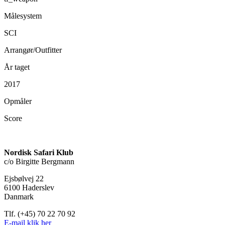
Målesystem
SCI
Arrangør/Outfitter
År taget
2017
Opmåler
Score
Nordisk Safari Klub
c/o Birgitte Bergmann
Ejsbølvej 22
6100 Haderslev
Danmark
Tlf. (+45) 70 22 70 92
E-mail klik her