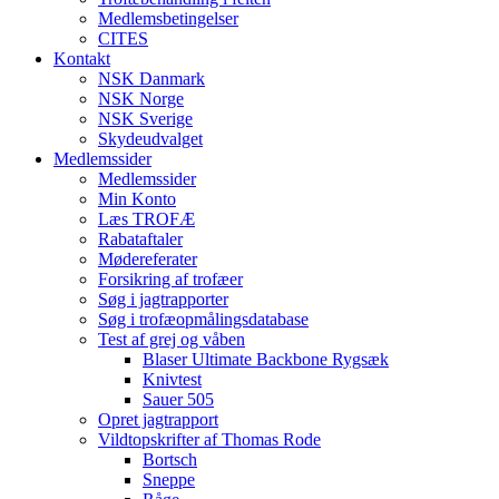
Medlemsbetingelser
CITES
Kontakt
NSK Danmark
NSK Norge
NSK Sverige
Skydeudvalget
Medlemssider
Medlemssider
Min Konto
Læs TROFÆ
Rabataftaler
Mødereferater
Forsikring af trofæer
Søg i jagtrapporter
Søg i trofæopmålingsdatabase
Test af grej og våben
Blaser Ultimate Backbone Rygsæk
Knivtest
Sauer 505
Opret jagtrapport
Vildtopskrifter af Thomas Rode
Bortsch
Sneppe