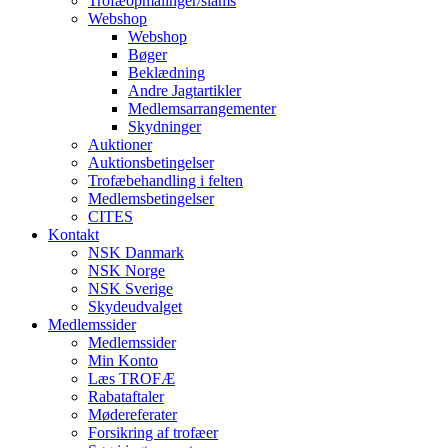
Trofæopmålinger/slams
Webshop
Webshop
Bøger
Beklædning
Andre Jagtartikler
Medlemsarrangementer
Skydninger
Auktioner
Auktionsbetingelser
Trofæbehandling i felten
Medlemsbetingelser
CITES
Kontakt
NSK Danmark
NSK Norge
NSK Sverige
Skydeudvalget
Medlemssider
Medlemssider
Min Konto
Læs TROFÆ
Rabataftaler
Mødereferater
Forsikring af trofæer