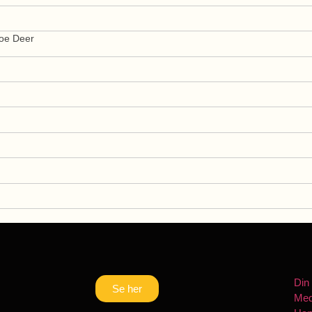
oe Deer
Din
Se her
Med