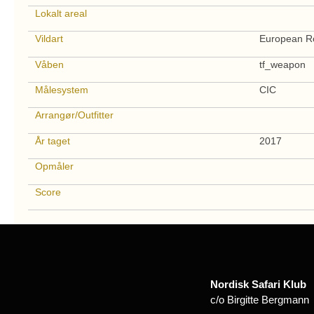
Lokalt areal
Vildart
European R
Våben
tf_weapon
Målesystem
CIC
Arrangør/Outfitter
År taget
2017
Opmåler
Score
Nordisk Safari Klub
c/o Birgitte Bergmann