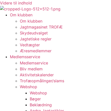
Videre til indhold
Om klubben
Om klubben
Jagtmagasinet TROFÆ
Skydeudvalget
Jagtetiske regler
Vedtægter
Æresmedlemmer
Medlemsservice
Medlemservice
Bliv medlem
Aktivitetskalender
Trofæopmålinger/slams
Webshop
Webshop
Bøger
Beklædning
Andre Jagtartikler