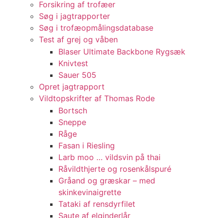
Forsikring af trofæer
Søg i jagtrapporter
Søg i trofæopmålingsdatabase
Test af grej og våben
Blaser Ultimate Backbone Rygsæk
Knivtest
Sauer 505
Opret jagtrapport
Vildtopskrifter af Thomas Rode
Bortsch
Sneppe
Råge
Fasan i Riesling
Larb moo … vildsvin på thai
Råvildthjerte og rosenkålspuré
Gråand og græskar – med
skinkevinaigrette
Tataki af rensdyrfilet
Saute af elginderlår