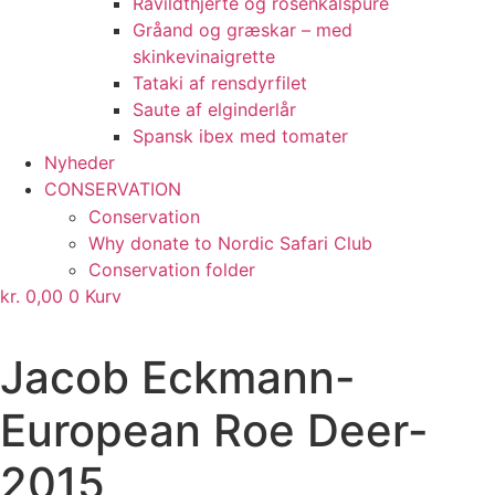
Råvildthjerte og rosenkålspuré
Gråand og græskar – med
skinkevinaigrette
Tataki af rensdyrfilet
Saute af elginderlår
Spansk ibex med tomater
Nyheder
CONSERVATION
Conservation
Why donate to Nordic Safari Club
Conservation folder
kr.
0,00
0
Kurv
TRANSLATE THIS PAGE
Jacob Eckmann-
European Roe Deer-
2015