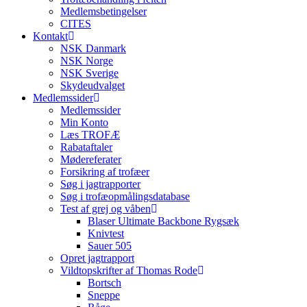
Medlemsbetingelser
CITES
Kontakt
NSK Danmark
NSK Norge
NSK Sverige
Skydeudvalget
Medlemssider
Medlemssider
Min Konto
Læs TROFÆ
Rabataftaler
Mødereferater
Forsikring af trofæer
Søg i jagtrapporter
Søg i trofæopmålingsdatabase
Test af grej og våben
Blaser Ultimate Backbone Rygsæk
Knivtest
Sauer 505
Opret jagtrapport
Vildtopskrifter af Thomas Rode
Bortsch
Sneppe