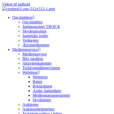
Videre til indhold
Om klubben
Om klubben
Jagtmagasinet TROFÆ
Skydeudvalget
Jagtetiske regler
Vedtægter
Æresmedlemmer
Medlemsservice
Medlemservice
Bliv medlem
Aktivitetskalender
Trofæopmålinger/slams
Webshop
Webshop
Bøger
Beklædning
Andre Jagtartikler
Medlemsarrangementer
Skydninger
Auktioner
Auktionsbetingelser
Trofæbehandling i felten