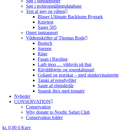
Søg i jagtrapporter
Søg i trofæopmålingsdatabase
Test af grej og våben
Blaser Ultimate Backbone Rygsæk
Knivtest
Sauer 505
Opret jagtrapport
Vildtopskrifter af Thomas Rode
Bortsch
Sneppe
Råge
Fasan i Riesling
Larb moo … vildsvin på thai
Råvildthjerte og rosenkålspuré
Gråand og græskar – med skinkevinaigrette
Tataki af rensdyrfilet
Saute af elginderlår
Spansk ibex med tomater
Nyheder
CONSERVATION
Conservation
Why donate to Nordic Safari Club
Conservation folder
kr.
0,00
0
Kurv