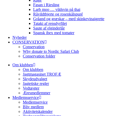
Råge
Fasan i Riesling
Larb moo … vildsvin på thai
Råvildthjerte og rosenkålspuré
Gråand og græskar – med skinkevinaigrette
Tataki af rensdyrfilet
Saute af elginderlår
Spansk ibex med tomater
Nyheder
CONSERVATION
Conservation
Why donate to Nordic Safari Club
Conservation folder
Om klubben
Om klubben
Jagtmagasinet TROFÆ
Skydeudvalget
Jagtetiske regler
Vedtægter
Æresmedlemmer
Medlemsservice
Medlemservice
Bliv medlem
Aktivitetskalender