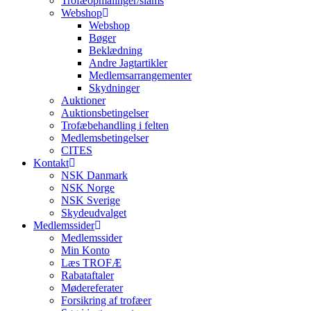
Trofæopmålinger/slams
Webshop
Webshop
Bøger
Beklædning
Andre Jagtartikler
Medlemsarrangementer
Skydninger
Auktioner
Auktionsbetingelser
Trofæbehandling i felten
Medlemsbetingelser
CITES
Kontakt
NSK Danmark
NSK Norge
NSK Sverige
Skydeudvalget
Medlemssider
Medlemssider
Min Konto
Læs TROFÆ
Rabataftaler
Mødereferater
Forsikring af trofæer