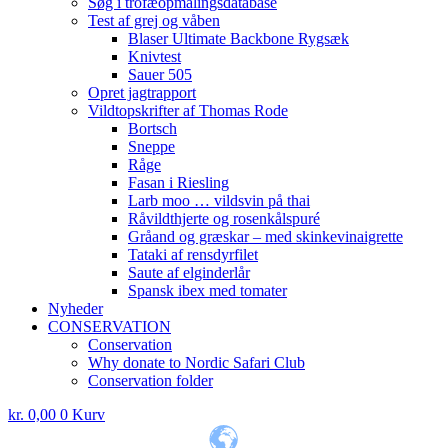
Søg i trofæopmålingsdatabase
Test af grej og våben
Blaser Ultimate Backbone Rygsæk
Knivtest
Sauer 505
Opret jagtrapport
Vildtopskrifter af Thomas Rode
Bortsch
Sneppe
Råge
Fasan i Riesling
Larb moo … vildsvin på thai
Råvildthjerte og rosenkålspuré
Gråand og græskar – med skinkevinaigrette
Tataki af rensdyrfilet
Saute af elginderlår
Spansk ibex med tomater
Nyheder
CONSERVATION
Conservation
Why donate to Nordic Safari Club
Conservation folder
kr.
0,00
0
Kurv