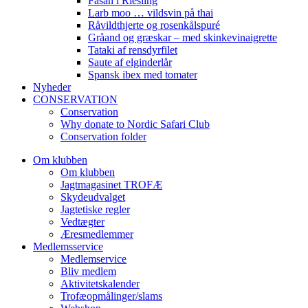
Fasan i Riesling
Larb moo … vildsvin på thai
Råvildthjerte og rosenkålspuré
Gråand og græskar – med skinkevinaigrette
Tataki af rensdyrfilet
Saute af elginderlår
Spansk ibex med tomater
Nyheder
CONSERVATION
Conservation
Why donate to Nordic Safari Club
Conservation folder
Om klubben
Om klubben
Jagtmagasinet TROFÆ
Skydeudvalget
Jagtetiske regler
Vedtægter
Æresmedlemmer
Medlemsservice
Medlemservice
Bliv medlem
Aktivitetskalender
Trofæopmålinger/slams