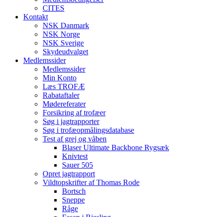
CITES
Kontakt
NSK Danmark
NSK Norge
NSK Sverige
Skydeudvalget
Medlemssider
Medlemssider
Min Konto
Læs TROFÆ
Rabataftaler
Mødereferater
Forsikring af trofæer
Søg i jagtrapporter
Søg i trofæopmålingsdatabase
Test af grej og våben
Blaser Ultimate Backbone Rygsæk
Knivtest
Sauer 505
Opret jagtrapport
Vildtopskrifter af Thomas Rode
Bortsch
Sneppe
Råge