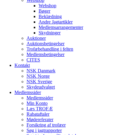
Webshop
Webshop
Bøger
Beklædning
Andre Jagtartikler
Medlemsarrangementer
Skydninger
Auktioner
Auktionsbetingelser
Trofæbehandling i felten
Medlemsbetingelser
CITES
Kontakt
NSK Danmark
NSK Norge
NSK Sverige
Skydeudvalget
Medlemssider
Medlemssider
Min Konto
Læs TROFÆ
Rabataftaler
Mødereferater
Forsikring af trofæer
Søg i jagtrapporter