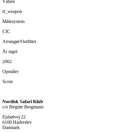
Våben
tf_weapon
Målesystem
CIC
Arrangør/Outfitter
År taget
2002
Opmåler
Score
Nordisk Safari Klub
c/o Birgitte Bergmann
Ejsbølvej 22
6100 Haderslev
Danmark