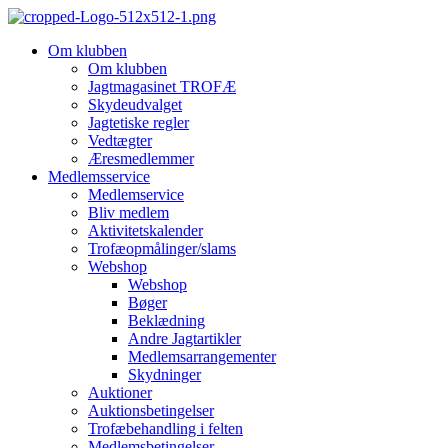
Videre
til
Om klubben
indhold
Om klubben
Jagtmagasinet TROFÆ
Skydeudvalget
Jagtetiske regler
Vedtægter
Æresmedlemmer
Medlemsservice
Medlemservice
Bliv medlem
Aktivitetskalender
Trofæopmålinger/slams
Webshop
Webshop
Bøger
Beklædning
Andre Jagtartikler
Medlemsarrangementer
Skydninger
Auktioner
Auktionsbetingelser
Trofæbehandling i felten
Medlemsbetingelser