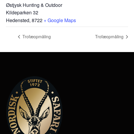
Østjysk Hunting & Outdoor
Kildeparken 32
Hedensted
,
8722
+ Google Maps
Trofæopmåling
Trofæopmåling