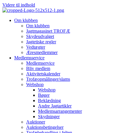
Videre til indhold
Om klubben
Om klubben
Jagtmagasinet TROFÆ
Skydeudvalget
Jagtetiske regler
Vedtægter
Æresmedlemmer
Medlemsservice
Medlemservice
Bliv medlem
Aktivitetskalender
Trofæopmålinger/slams
Webshop
Webshop
Bøger
Beklædning
Andre Jagtartikler
Medlemsarrangementer
Skydninger
Auktioner
Auktionsbetingelser
Trofæbehandling i felten