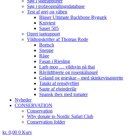
Søg i jagtrapporter
Søg i trofæopmålingsdatabase
Test af grej og våben
Blaser Ultimate Backbone Rygsæk
Knivtest
Sauer 505
Opret jagtrapport
Vildtopskrifter af Thomas Rode
Bortsch
Sneppe
Råge
Fasan i Riesling
Larb moo … vildsvin på thai
Råvildthjerte og rosenkålspuré
Gråand og græskar – med skinkevinaigrette
Tataki af rensdyrfilet
Saute af elginderlår
Spansk ibex med tomater
Nyheder
CONSERVATION
Conservation
Why donate to Nordic Safari Club
Conservation folder
kr.
0,00
0
Kurv