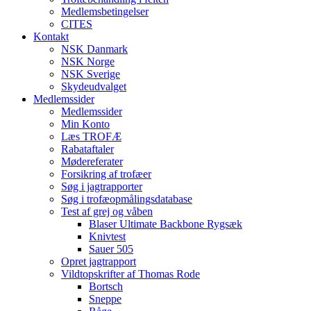
Medlemsbetingelser
CITES
Kontakt
NSK Danmark
NSK Norge
NSK Sverige
Skydeudvalget
Medlemssider
Medlemssider
Min Konto
Læs TROFÆ
Rabataftaler
Mødereferater
Forsikring af trofæer
Søg i jagtrapporter
Søg i trofæopmålingsdatabase
Test af grej og våben
Blaser Ultimate Backbone Rygsæk
Knivtest
Sauer 505
Opret jagtrapport
Vildtopskrifter af Thomas Rode
Bortsch
Sneppe