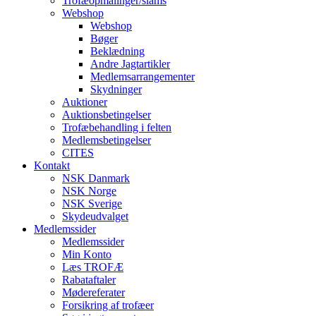
Trofæopmålinger/slams
Webshop
Webshop
Bøger
Beklædning
Andre Jagtartikler
Medlemsarrangementer
Skydninger
Auktioner
Auktionsbetingelser
Trofæbehandling i felten
Medlemsbetingelser
CITES
Kontakt
NSK Danmark
NSK Norge
NSK Sverige
Skydeudvalget
Medlemssider
Medlemssider
Min Konto
Læs TROFÆ
Rabataftaler
Mødereferater
Forsikring af trofæer