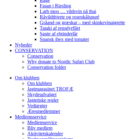
Råge
Fasan i Riesling
Larb moo … vildsvin på thai
Råvildthjerte og rosenkålspuré
Gråand og græskar – med skinkevinaigrette
Tataki af rensdyrfilet
Saute af elginderlår
Spansk ibex med tomater
Nyheder
CONSERVATION
Conservation
Why donate to Nordic Safari Club
Conservation folder
Om klubben
Om klubben
Jagtmagasinet TROFÆ
Skydeudvalget
Jagtetiske regler
Vedtægter
Æresmedlemmer
Medlemsservice
Medlemservice
Bliv medlem
Aktivitetskalender