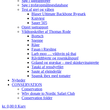
Søg i jagtrapporter
Søg i trofæopmålingsdatabase
Test af grej og våben
Blaser Ultimate Backbone Rygsæk
Knivtest
Sauer 505
Opret jagtrapport
Vildtopskrifter af Thomas Rode
Bortsch
Sneppe
Råge
Fasan i Riesling
Larb moo … vildsvin på thai
Råvildthjerte og rosenkålspuré
Gråand og græskar – med skinkevinaigrette
Tataki af rensdyrfilet
Saute af elginderlår
Spansk ibex med tomater
Nyheder
CONSERVATION
Conservation
Why donate to Nordic Safari Club
Conservation folder
kr.
0,00
0
Kurv