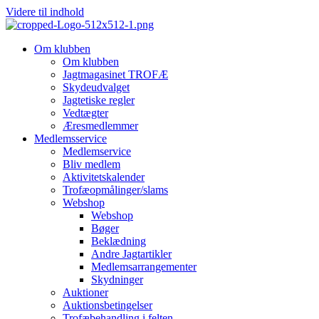
Videre til indhold
Om klubben
Om klubben
Jagtmagasinet TROFÆ
Skydeudvalget
Jagtetiske regler
Vedtægter
Æresmedlemmer
Medlemsservice
Medlemservice
Bliv medlem
Aktivitetskalender
Trofæopmålinger/slams
Webshop
Webshop
Bøger
Beklædning
Andre Jagtartikler
Medlemsarrangementer
Skydninger
Auktioner
Auktionsbetingelser
Trofæbehandling i felten