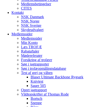
Medlemsbetingelser
CITES
Kontakt
NSK Danmark
NSK Norge
NSK Sverige
Skydeudvalget
Medlemssider
Medlemssider
Min Konto
Læs TROFÆ
Rabataftaler
Mødereferater
Forsikring af trofæer
Søg i jagtrapporter
Søg i trofæopmålingsdatabase
Test af grej og våben
Blaser Ultimate Backbone Rygsæk
Knivtest
Sauer 505
Opret jagtrapport
Vildtopskrifter af Thomas Rode
Bortsch
Sneppe