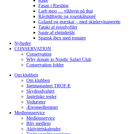
Råge
Fasan i Riesling
Larb moo … vildsvin på thai
Råvildthjerte og rosenkålspuré
Gråand og græskar – med skinkevinaigrette
Tataki af rensdyrfilet
Saute af elginderlår
Spansk ibex med tomater
Nyheder
CONSERVATION
Conservation
Why donate to Nordic Safari Club
Conservation folder
Om klubben
Om klubben
Jagtmagasinet TROFÆ
Skydeudvalget
Jagtetiske regler
Vedtægter
Æresmedlemmer
Medlemsservice
Medlemservice
Bliv medlem
Aktivitetskalender