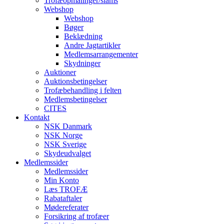
Trofæopmålinger/slams
Webshop
Webshop
Bøger
Beklædning
Andre Jagtartikler
Medlemsarrangementer
Skydninger
Auktioner
Auktionsbetingelser
Trofæbehandling i felten
Medlemsbetingelser
CITES
Kontakt
NSK Danmark
NSK Norge
NSK Sverige
Skydeudvalget
Medlemssider
Medlemssider
Min Konto
Læs TROFÆ
Rabataftaler
Mødereferater
Forsikring af trofæer