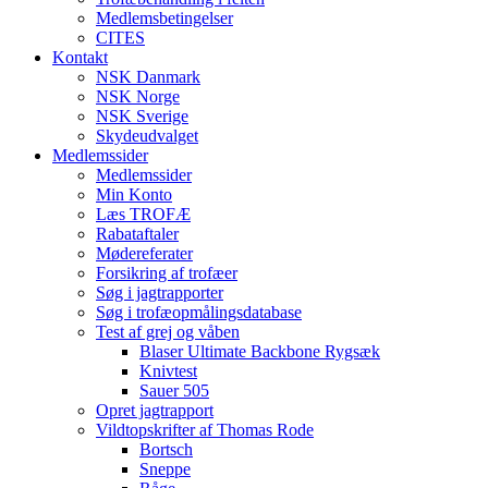
Medlemsbetingelser
CITES
Kontakt
NSK Danmark
NSK Norge
NSK Sverige
Skydeudvalget
Medlemssider
Medlemssider
Min Konto
Læs TROFÆ
Rabataftaler
Mødereferater
Forsikring af trofæer
Søg i jagtrapporter
Søg i trofæopmålingsdatabase
Test af grej og våben
Blaser Ultimate Backbone Rygsæk
Knivtest
Sauer 505
Opret jagtrapport
Vildtopskrifter af Thomas Rode
Bortsch
Sneppe