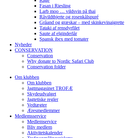
Råge
Fasan i Riesling
Larb moo … vildsvin på thai
Råvildthjerte og rosenkålspuré
Gråand og græskar – med skinkevinaigrette
Tataki af rensdyrfilet
Saute af elginderlår
Spansk ibex med tomater
Nyheder
CONSERVATION
Conservation
Why donate to Nordic Safari Club
Conservation folder
Om klubben
Om klubben
Jagtmagasinet TROFÆ
Skydeudvalget
Jagtetiske regler
Vedtægter
Æresmedlemmer
Medlemsservice
Medlemservice
Bliv medlem
Aktivitetskalender