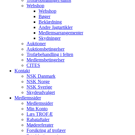
Trofæopmålinger/slams
Webshop
Webshop
Bøger
Beklædning
Andre Jagtartikler
Medlemsarrangementer
Skydninger
Auktioner
Auktionsbetingelser
Trofæbehandling i felten
Medlemsbetingelser
CITES
Kontakt
NSK Danmark
NSK Norge
NSK Sverige
Skydeudvalget
Medlemssider
Medlemssider
Min Konto
Læs TROFÆ
Rabataftaler
Mødereferater
Forsikring af trofæer