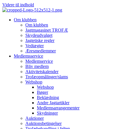
Videre til indhold
Om klubben
Om klubben
Jagtmagasinet TROFÆ
Skydeudvalget
Jagtetiske regler
Vedtægter
Æresmedlemmer
Medlemsservice
Medlemservice
Bliv medlem
Aktivitetskalender
Trofæopmålinger/slams
Webshop
Webshop
Bøger
Beklædning
Andre Jagtartikler
Medlemsarrangementer
Skydninger
Auktioner
Auktionsbetingelser
Trofæbehandling i felten