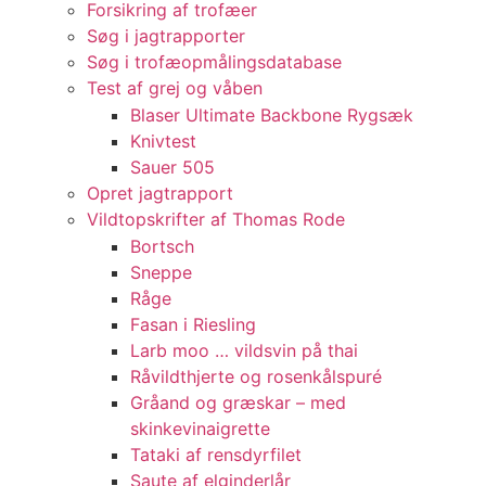
Forsikring af trofæer
Søg i jagtrapporter
Søg i trofæopmålingsdatabase
Test af grej og våben
Blaser Ultimate Backbone Rygsæk
Knivtest
Sauer 505
Opret jagtrapport
Vildtopskrifter af Thomas Rode
Bortsch
Sneppe
Råge
Fasan i Riesling
Larb moo … vildsvin på thai
Råvildthjerte og rosenkålspuré
Gråand og græskar – med
skinkevinaigrette
Tataki af rensdyrfilet
Saute af elginderlår