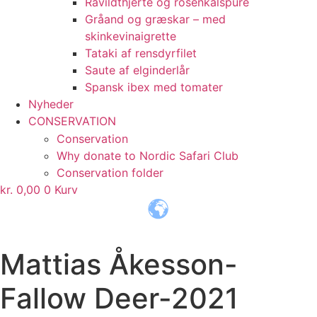
Råvildthjerte og rosenkålspuré
Gråand og græskar – med
skinkevinaigrette
Tataki af rensdyrfilet
Saute af elginderlår
Spansk ibex med tomater
Nyheder
CONSERVATION
Conservation
Why donate to Nordic Safari Club
Conservation folder
kr.
0,00
0
Kurv
TRANSLATE THIS PAGE
Mattias Åkesson-
Fallow Deer-2021