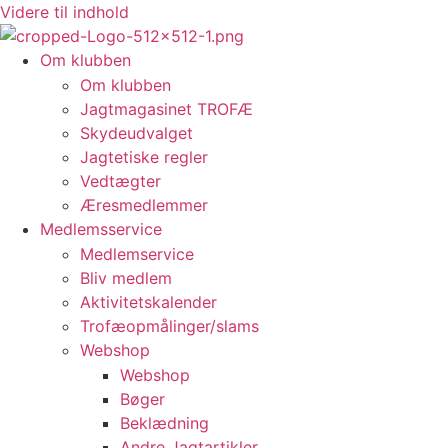
Videre til indhold
Om klubben
Om klubben
Jagtmagasinet TROFÆ
Skydeudvalget
Jagtetiske regler
Vedtægter
Æresmedlemmer
Medlemsservice
Medlemservice
Bliv medlem
Aktivitetskalender
Trofæopmålinger/slams
Webshop
Webshop
Bøger
Beklædning
Andre Jagtartikler