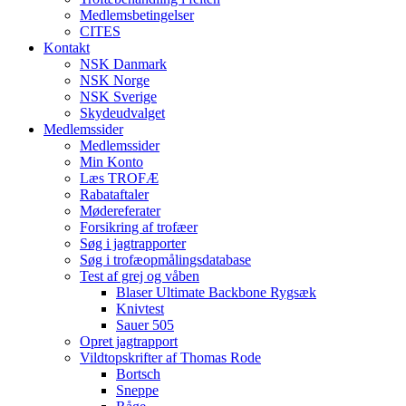
Medlemsbetingelser
CITES
Kontakt
NSK Danmark
NSK Norge
NSK Sverige
Skydeudvalget
Medlemssider
Medlemssider
Min Konto
Læs TROFÆ
Rabataftaler
Mødereferater
Forsikring af trofæer
Søg i jagtrapporter
Søg i trofæopmålingsdatabase
Test af grej og våben
Blaser Ultimate Backbone Rygsæk
Knivtest
Sauer 505
Opret jagtrapport
Vildtopskrifter af Thomas Rode
Bortsch
Sneppe