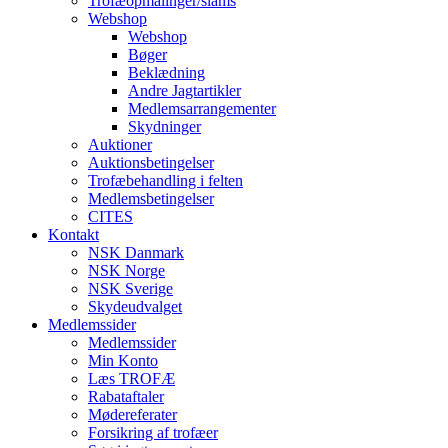
Trofæopmålinger/slams
Webshop
Webshop
Bøger
Beklædning
Andre Jagtartikler
Medlemsarrangementer
Skydninger
Auktioner
Auktionsbetingelser
Trofæbehandling i felten
Medlemsbetingelser
CITES
Kontakt
NSK Danmark
NSK Norge
NSK Sverige
Skydeudvalget
Medlemssider
Medlemssider
Min Konto
Læs TROFÆ
Rabataftaler
Mødereferater
Forsikring af trofæer