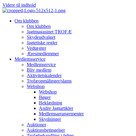
Videre til indhold
Om klubben
Om klubben
Jagtmagasinet TROFÆ
Skydeudvalget
Jagtetiske regler
Vedtægter
Æresmedlemmer
Medlemsservice
Medlemservice
Bliv medlem
Aktivitetskalender
Trofæopmålinger/slams
Webshop
Webshop
Bøger
Beklædning
Andre Jagtartikler
Medlemsarrangementer
Skydninger
Auktioner
Auktionsbetingelser
Trofæbehandling i felten