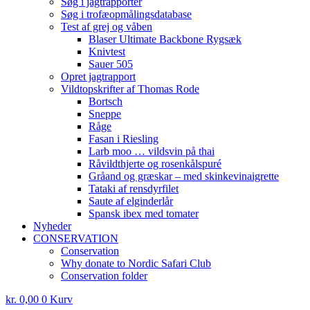
Søg i jagtrapporter
Søg i trofæopmålingsdatabase
Test af grej og våben
Blaser Ultimate Backbone Rygsæk
Knivtest
Sauer 505
Opret jagtrapport
Vildtopskrifter af Thomas Rode
Bortsch
Sneppe
Råge
Fasan i Riesling
Larb moo … vildsvin på thai
Råvildthjerte og rosenkålspuré
Gråand og græskar – med skinkevinaigrette
Tataki af rensdyrfilet
Saute af elginderlår
Spansk ibex med tomater
Nyheder
CONSERVATION
Conservation
Why donate to Nordic Safari Club
Conservation folder
kr.
0,00
0
Kurv