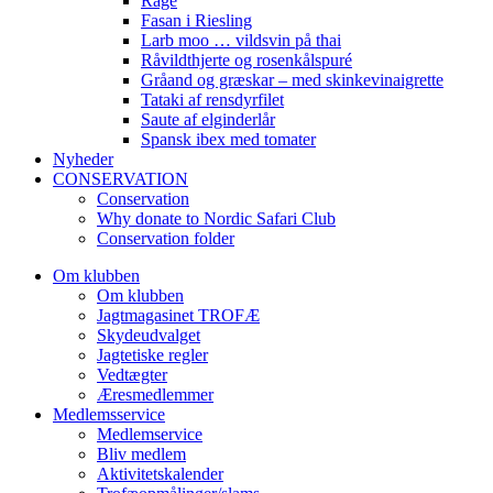
Råge
Fasan i Riesling
Larb moo … vildsvin på thai
Råvildthjerte og rosenkålspuré
Gråand og græskar – med skinkevinaigrette
Tataki af rensdyrfilet
Saute af elginderlår
Spansk ibex med tomater
Nyheder
CONSERVATION
Conservation
Why donate to Nordic Safari Club
Conservation folder
Om klubben
Om klubben
Jagtmagasinet TROFÆ
Skydeudvalget
Jagtetiske regler
Vedtægter
Æresmedlemmer
Medlemsservice
Medlemservice
Bliv medlem
Aktivitetskalender