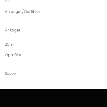
CIC
Arrangør/Outfitter
År taget
2019
Opmåler
Score