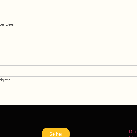
oe Deer
dgren
Din
Se her