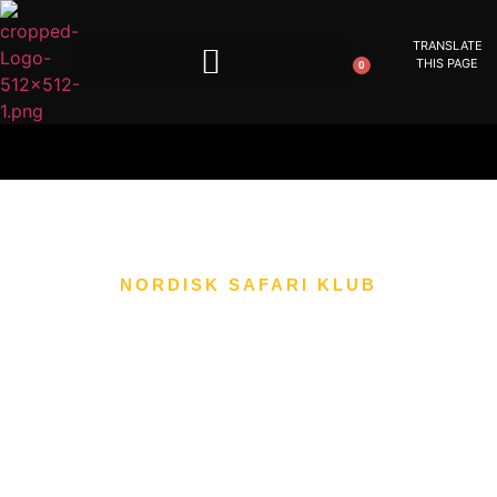
TRANSLATE
THIS PAGE
0
NORDISK SAFARI KLUB
John Geir
Smeland