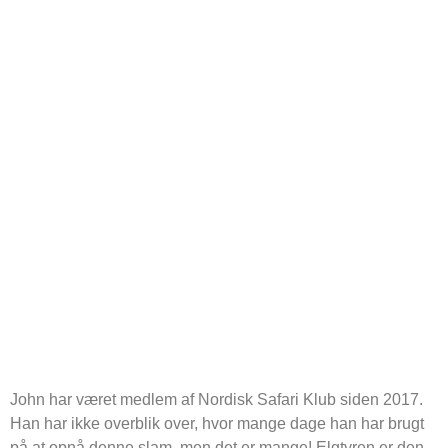
NSK
European
slam
John har været medlem af Nordisk Safari Klub siden 2017.
Han har ikke overblik over, hvor mange dage han har brugt
på at opnå denne slam, men det er mange! Elgtyren er den