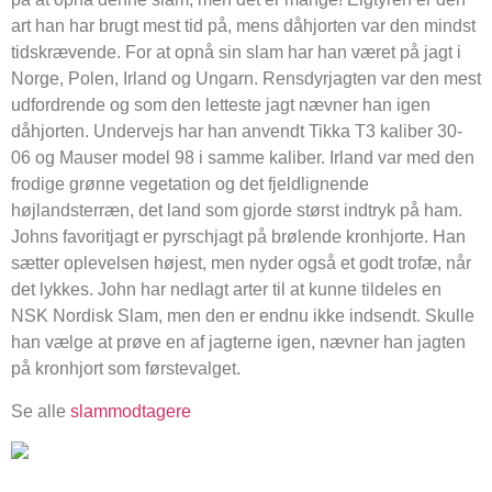
art han har brugt mest tid på, mens dåhjorten var den mindst
tidskrævende. For at opnå sin slam har han været på jagt i
Norge, Polen, Irland og Ungarn. Rensdyrjagten var den mest
udfordrende og som den letteste jagt nævner han igen
dåhjorten. Undervejs har han anvendt Tikka T3 kaliber 30-
06 og Mauser model 98 i samme kaliber. Irland var med den
frodige grønne vegetation og det fjeldlignende
højlandsterræn, det land som gjorde størst indtryk på ham.
Johns favoritjagt er pyrschjagt på brølende kronhjorte. Han
sætter oplevelsen højest, men nyder også et godt trofæ, når
det lykkes. John har nedlagt arter til at kunne tildeles en
NSK Nordisk Slam, men den er endnu ikke indsendt. Skulle
han vælge at prøve en af jagterne igen, nævner han jagten
på kronhjort som førstevalget.
Se alle
slammodtagere