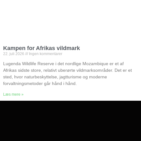
Kampen for Afrikas vildmark
22. juli 2026
Ingen kommentarer
Lugenda Wildlife Reserve i det nordlige Mozambique er et af
Afrikas sidste store, relativt uberørte vildmarksområder. Det er et
sted, hvor naturbeskyttelse, jagtturisme og moderne
forvaltningsmetoder går hånd i hånd.
Læs mere »