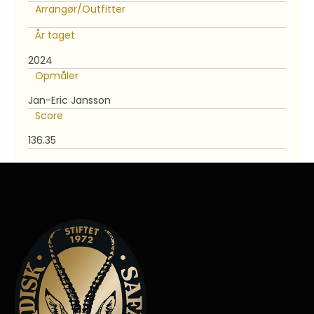
Arrangør/Outfitter
År taget
2024
Opmåler
Jan-Eric Jansson
Score
136.35