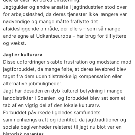
Jagtguider og andre ansatte i jagtindustrien stod over
for arbejdsløshed, da deres tjenester ikke længere var
nødvendige og mange måtte fraflytte det
afsidesliggende område, der ellers – som så mange
andre egne af Udkantseuropa – har brug for tilflyttere
og vækst.
Jagt er kulturarv
Disse udfordringer skabte frustration og modstand mod
jagtforbuddet, da mange følte, at deres levebrød blev
taget fra dem uden tilstrækkelig kompensation eller
alternative jobmuligheder.
Jagt har desuden en dyb kulturel betydning i mange
landdistrikter i Spanien, og forbuddet blev set som et
tab af en vigtig del af den lokale kulturarv.
Forbuddet påvirkede ligeledes samfundets
sammenhængskraft og identitet, da jagttraditioner og
sociale begivenheder relateret til jagt nu blot var en
historisk parentes.