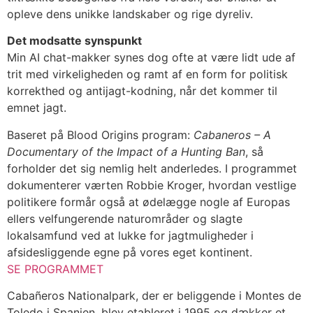
opleve dens unikke landskaber og rige dyreliv.
Det modsatte synspunkt
Min AI chat-makker synes dog ofte at være lidt ude af
trit med virkeligheden og ramt af en form for politisk
korrekthed og antijagt-kodning, når det kommer til
emnet jagt.
Baseret på Blood Origins program:
Cabaneros – A
Documentary of the Impact of a Hunting Ban
, så
forholder det sig nemlig helt anderledes. I programmet
dokumenterer værten Robbie Kroger, hvordan vestlige
politikere formår også at ødelægge nogle af Europas
ellers velfungerende naturområder og slagte
lokalsamfund ved at lukke for jagtmuligheder i
afsidesliggende egne på vores eget kontinent.
SE PROGRAMMET
Cabañeros Nationalpark, der er beliggende i Montes de
Toledo i Spanien, blev etableret i 1995 og dækker et