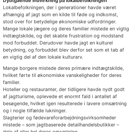
Dybtgående indvirkning på lokalbefolkningen
Lokalbefolkningen, der i generationer havde været
afhængig af jagt som en kilde til føde og indkomst,
stod over for betydelige økonomiske udfordringer.
Mange lokale jægere og deres familier mistede en vigtig
indtægtskilde, og det skabte frustration og modstand
mod forbuddet. Derudover havde jagt en kulturel
betydning, og forbuddet blev derfor set som et tab af
en vigtig del af den lokale kulturarv.
Mange borgere mistede deres primære indtægtskilde,
hvilket førte til økonomiske vanskeligheder for deres
familier.
Hoteller og restauranter, der tidligere havde nydt godt
af jagtturisme, oplevede et enormt fald i antallet af
besøgende, hvilket igen resulterede i lavere omsætning
og i nogle tilfælde lukninger.
Slagterier og fødevareforarbejdningsvirksomheder
mistede – som jagtbaserede detailhandelsbutikker –
dele af eller hel deres omsætning.