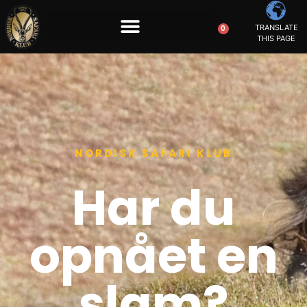
TRANSLATE
0
THIS PAGE
NORDISK SAFARI KLUB
Har du
opnået en
slam?