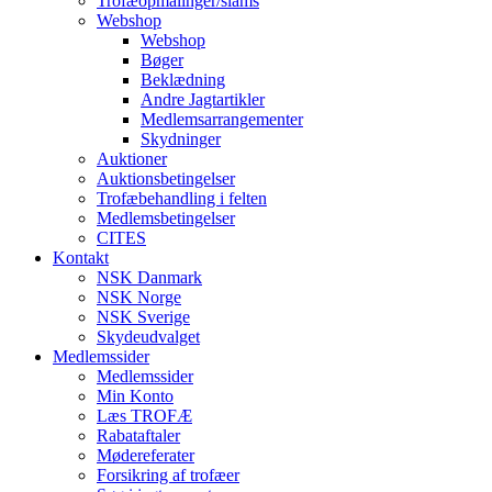
Trofæopmålinger/slams
Webshop
Webshop
Bøger
Beklædning
Andre Jagtartikler
Medlemsarrangementer
Skydninger
Auktioner
Auktionsbetingelser
Trofæbehandling i felten
Medlemsbetingelser
CITES
Kontakt
NSK Danmark
NSK Norge
NSK Sverige
Skydeudvalget
Medlemssider
Medlemssider
Min Konto
Læs TROFÆ
Rabataftaler
Mødereferater
Forsikring af trofæer