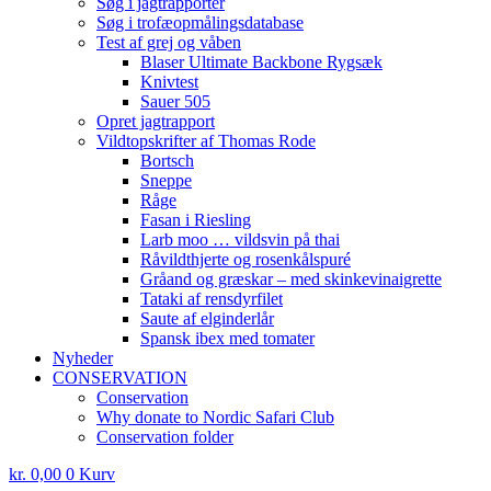
Søg i jagtrapporter
Søg i trofæopmålingsdatabase
Test af grej og våben
Blaser Ultimate Backbone Rygsæk
Knivtest
Sauer 505
Opret jagtrapport
Vildtopskrifter af Thomas Rode
Bortsch
Sneppe
Råge
Fasan i Riesling
Larb moo … vildsvin på thai
Råvildthjerte og rosenkålspuré
Gråand og græskar – med skinkevinaigrette
Tataki af rensdyrfilet
Saute af elginderlår
Spansk ibex med tomater
Nyheder
CONSERVATION
Conservation
Why donate to Nordic Safari Club
Conservation folder
kr.
0,00
0
Kurv