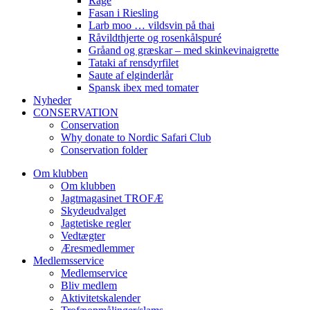
Råge
Fasan i Riesling
Larb moo … vildsvin på thai
Råvildthjerte og rosenkålspuré
Gråand og græskar – med skinkevinaigrette
Tataki af rensdyrfilet
Saute af elginderlår
Spansk ibex med tomater
Nyheder
CONSERVATION
Conservation
Why donate to Nordic Safari Club
Conservation folder
Om klubben
Om klubben
Jagtmagasinet TROFÆ
Skydeudvalget
Jagtetiske regler
Vedtægter
Æresmedlemmer
Medlemsservice
Medlemservice
Bliv medlem
Aktivitetskalender