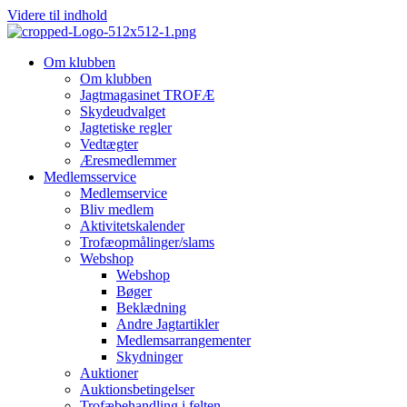
Videre til indhold
Om klubben
Om klubben
Jagtmagasinet TROFÆ
Skydeudvalget
Jagtetiske regler
Vedtægter
Æresmedlemmer
Medlemsservice
Medlemservice
Bliv medlem
Aktivitetskalender
Trofæopmålinger/slams
Webshop
Webshop
Bøger
Beklædning
Andre Jagtartikler
Medlemsarrangementer
Skydninger
Auktioner
Auktionsbetingelser
Trofæbehandling i felten