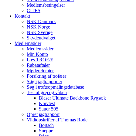
Medlemsbetingelser
CITES
Kontakt
NSK Danmark
NSK Norge
NSK Sverige
Skydeudvalget
Medlemssider
Medlemssider
Min Konto
Læs TROFÆ
Rabataftaler
Mødereferater
Forsikring af trofæer
Søg i jagtrapporter
Søg i trofæopmålingsdatabase
Test af grej og våben
Blaser Ultimate Backbone Rygsæk
Knivtest
Sauer 505
Opret jagtrapport
Vildtopskrifter af Thomas Rode
Bortsch
Sneppe