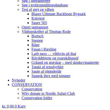
Søg i jagtrapporter
Søg i trofæopmålingsdatabase
Test af grej og våben
Blaser Ultimate Backbone Rygsæk
Knivtest
Sauer 505
Opret jagtrapport
Vildtopskrifter af Thomas Rode
Bortsch
Sneppe
Råge
Fasan i Riesling
Larb moo … vildsvin på thai
Råvildthjerte og rosenkålspuré
Gråand og græskar – med skinkevinaigrette
Tataki af rensdyrfilet
Saute af elginderlår
Spansk ibex med tomater
Nyheder
CONSERVATION
Conservation
Why donate to Nordic Safari Club
Conservation folder
kr.
0,00
0
Kurv