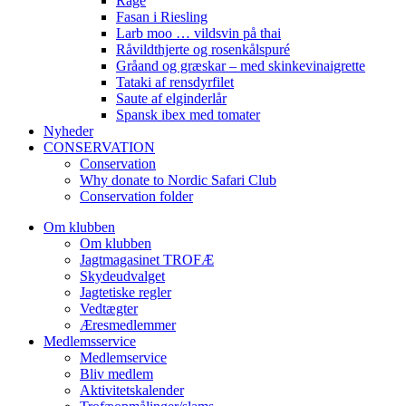
Råge
Fasan i Riesling
Larb moo … vildsvin på thai
Råvildthjerte og rosenkålspuré
Gråand og græskar – med skinkevinaigrette
Tataki af rensdyrfilet
Saute af elginderlår
Spansk ibex med tomater
Nyheder
CONSERVATION
Conservation
Why donate to Nordic Safari Club
Conservation folder
Om klubben
Om klubben
Jagtmagasinet TROFÆ
Skydeudvalget
Jagtetiske regler
Vedtægter
Æresmedlemmer
Medlemsservice
Medlemservice
Bliv medlem
Aktivitetskalender