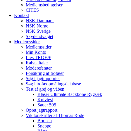
Medlemsbetingelser
CITES
Kontakt
NSK Danmark
NSK Norge
NSK Sverige
Skydeudvalget
Medlemssider
Medlemssider
Min Konto
Læs TROFÆ
Rabataftaler
Mødereferater
Forsikring af trofæer
Søg i jagtrapporter
Søg i trofæopmålingsdatabase
Test af grej og våben
Blaser Ultimate Backbone Rygsæk
Knivtest
Sauer 505
Opret jagtrapport
Vildtopskrifter af Thomas Rode
Bortsch
Sneppe