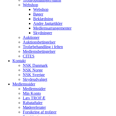
Trofæopmålinger/slams
Webshop
Webshop
Bøger
Beklædning
Andre Jagtartikler
Medlemsarrangementer
Skydninger
Auktioner
Auktionsbetingelser
Trofæbehandling i felten
Medlemsbetingelser
CITES
Kontakt
NSK Danmark
NSK Norge
NSK Sverige
Skydeudvalget
Medlemssider
Medlemssider
Min Konto
Læs TROFÆ
Rabataftaler
Mødereferater
Forsikring af trofæer