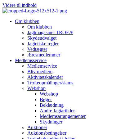
Videre til indhold
Om klubben
Om klubben
Jagtmagasinet TROFÆ
Skydeudvalget
Jagtetiske regler
Vedtægter
Æresmedlemmer
Medlemsservice
Medlemservice
Bliv medlem
Aktivitetskalender
Trofæopmålinger/slams
Webshop
Webshop
Bøger
Beklædning
Andre Jagtartikler
Medlemsarrangementer
Skydninger
Auktioner
Auktionsbetingelser
Trofæbehandling i felten