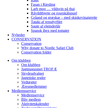
Råge
Fasan i Riesling
Larb moo … vildsvin på thai
Råvildthjerte og rosenkålspuré
Gråand og græskar – med skinkevinaigrette
Tataki af rensdyrfilet
Saute af elginderlår
Spansk ibex med tomater
Nyheder
CONSERVATION
Conservation
Why donate to Nordic Safari Club
Conservation folder
Om klubben
Om klubben
Jagtmagasinet TROFÆ
Skydeudvalget
Jagtetiske regler
Vedtægter
Æresmedlemmer
Medlemsservice
Medlemservice
Bliv medlem
Aktivitetskalender