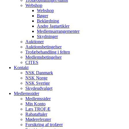
Trofæopmålinger/slams
Webshop
Webshop
Bøger
Beklædning
Andre Jagtartikler
Medlemsarrangementer
Skydninger
Auktioner
Auktionsbetingelser
Trofæbehandling i felten
Medlemsbetingelser
CITES
Kontakt
NSK Danmark
NSK Norge
NSK Sverige
Skydeudvalget
Medlemssider
Medlemssider
Min Konto
Læs TROFÆ
Rabataftaler
Mødereferater
Forsikring af trofæer