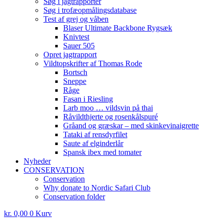
Søg i jagtrapporter
Søg i trofæopmålingsdatabase
Test af grej og våben
Blaser Ultimate Backbone Rygsæk
Knivtest
Sauer 505
Opret jagtrapport
Vildtopskrifter af Thomas Rode
Bortsch
Sneppe
Råge
Fasan i Riesling
Larb moo … vildsvin på thai
Råvildthjerte og rosenkålspuré
Gråand og græskar – med skinkevinaigrette
Tataki af rensdyrfilet
Saute af elginderlår
Spansk ibex med tomater
Nyheder
CONSERVATION
Conservation
Why donate to Nordic Safari Club
Conservation folder
kr.
0,00
0
Kurv