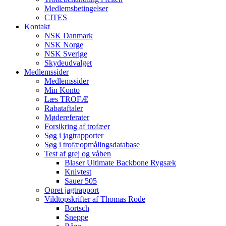
Medlemsbetingelser
CITES
Kontakt
NSK Danmark
NSK Norge
NSK Sverige
Skydeudvalget
Medlemssider
Medlemssider
Min Konto
Læs TROFÆ
Rabataftaler
Mødereferater
Forsikring af trofæer
Søg i jagtrapporter
Søg i trofæopmålingsdatabase
Test af grej og våben
Blaser Ultimate Backbone Rygsæk
Knivtest
Sauer 505
Opret jagtrapport
Vildtopskrifter af Thomas Rode
Bortsch
Sneppe