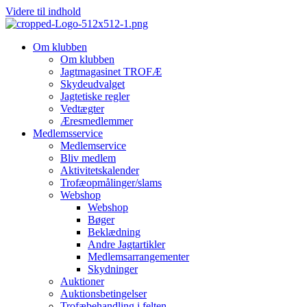
Videre til indhold
Om klubben
Om klubben
Jagtmagasinet TROFÆ
Skydeudvalget
Jagtetiske regler
Vedtægter
Æresmedlemmer
Medlemsservice
Medlemservice
Bliv medlem
Aktivitetskalender
Trofæopmålinger/slams
Webshop
Webshop
Bøger
Beklædning
Andre Jagtartikler
Medlemsarrangementer
Skydninger
Auktioner
Auktionsbetingelser
Trofæbehandling i felten