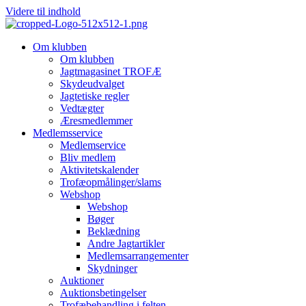
Videre til indhold
Om klubben
Om klubben
Jagtmagasinet TROFÆ
Skydeudvalget
Jagtetiske regler
Vedtægter
Æresmedlemmer
Medlemsservice
Medlemservice
Bliv medlem
Aktivitetskalender
Trofæopmålinger/slams
Webshop
Webshop
Bøger
Beklædning
Andre Jagtartikler
Medlemsarrangementer
Skydninger
Auktioner
Auktionsbetingelser
Trofæbehandling i felten