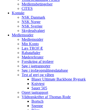
Medlemsbetingelser
CITES
Kontakt
NSK Danmark
NSK Norge
NSK Sverige
Skydeudvalget
Medlemssider
Medlemssider
Min Konto
Læs TROFÆ
Rabataftaler
Mødereferater
Forsikring af trofæer
Søg i jagtrapporter
Søg i trofæopmålingsdatabase
Test af grej og våben
Blaser Ultimate Backbone Rygsæk
Knivtest
Sauer 505
Opret jagtrapport
Vildtopskrifter af Thomas Rode
Bortsch
Sneppe