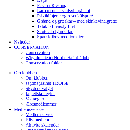
Råge
Fasan i Riesling
Larb moo … vildsvin på thai
Råvildthjerte og rosenkålspuré
Gråand og græskar – med skinkevinaigrette
Tataki af rensdyrfilet
Saute af elginderlår
Spansk ibex med tomater
Nyheder
CONSERVATION
Conservation
Why donate to Nordic Safari Club
Conservation folder
Om klubben
Om klubben
Jagtmagasinet TROFÆ
Skydeudvalget
Jagtetiske regler
Vedtægter
Æresmedlemmer
Medlemsservice
Medlemservice
Bliv medlem
Aktivitetskalender