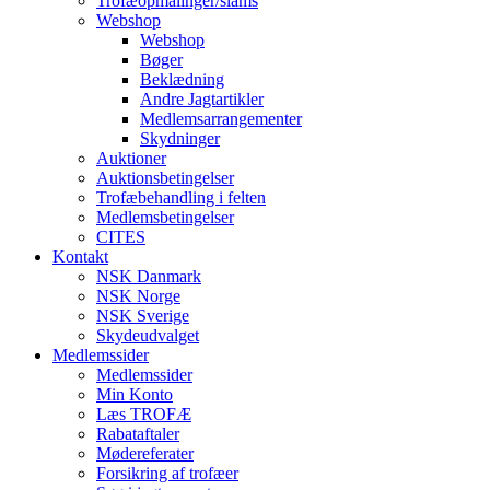
Trofæopmålinger/slams
Webshop
Webshop
Bøger
Beklædning
Andre Jagtartikler
Medlemsarrangementer
Skydninger
Auktioner
Auktionsbetingelser
Trofæbehandling i felten
Medlemsbetingelser
CITES
Kontakt
NSK Danmark
NSK Norge
NSK Sverige
Skydeudvalget
Medlemssider
Medlemssider
Min Konto
Læs TROFÆ
Rabataftaler
Mødereferater
Forsikring af trofæer