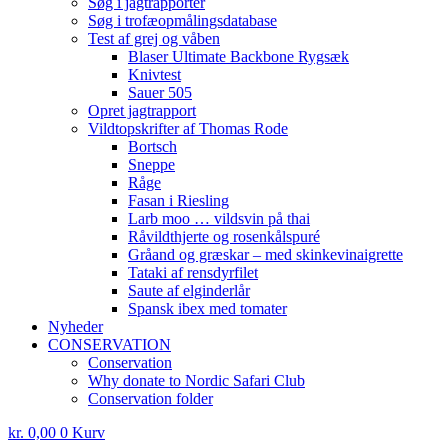
Søg i jagtrapporter
Søg i trofæopmålingsdatabase
Test af grej og våben
Blaser Ultimate Backbone Rygsæk
Knivtest
Sauer 505
Opret jagtrapport
Vildtopskrifter af Thomas Rode
Bortsch
Sneppe
Råge
Fasan i Riesling
Larb moo … vildsvin på thai
Råvildthjerte og rosenkålspuré
Gråand og græskar – med skinkevinaigrette
Tataki af rensdyrfilet
Saute af elginderlår
Spansk ibex med tomater
Nyheder
CONSERVATION
Conservation
Why donate to Nordic Safari Club
Conservation folder
kr.
0,00
0
Kurv