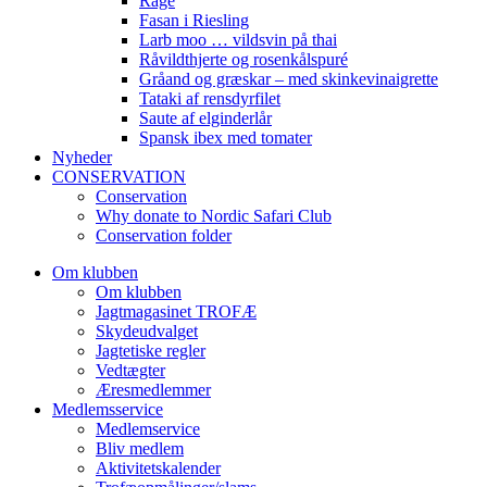
Råge
Fasan i Riesling
Larb moo … vildsvin på thai
Råvildthjerte og rosenkålspuré
Gråand og græskar – med skinkevinaigrette
Tataki af rensdyrfilet
Saute af elginderlår
Spansk ibex med tomater
Nyheder
CONSERVATION
Conservation
Why donate to Nordic Safari Club
Conservation folder
Om klubben
Om klubben
Jagtmagasinet TROFÆ
Skydeudvalget
Jagtetiske regler
Vedtægter
Æresmedlemmer
Medlemsservice
Medlemservice
Bliv medlem
Aktivitetskalender