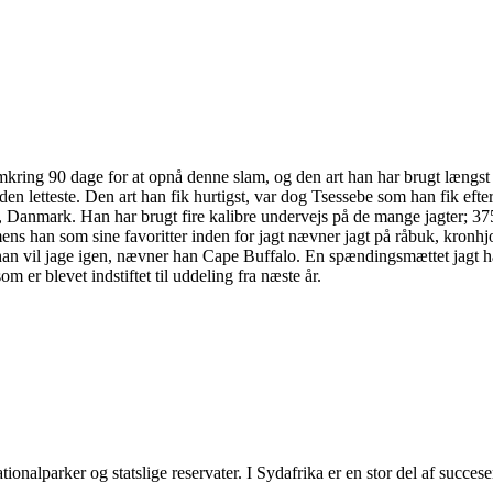
TRANSLATE THIS PAGE
kring 90 dage for at opnå denne slam, og den art han har brugt længst 
en letteste. Den art han fik hurtigst, var dog Tsessebe som han fik efte
ia, Danmark. Han har brugt fire kalibre undervejs på de mange jagter;
 mens han som sine favoritter inden for jagt nævner jagt på råbuk, kron
t han vil jage igen, nævner han Cape Buffalo. En spændingsmættet jagt ha
er blevet indstiftet til uddeling fra næste år.
ionalparker og statslige reservater. I Sydafrika er en stor del af succes