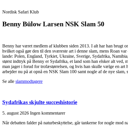
Nordisk Safari Klub
Benny Bülow Larsen NSK Slam 50
Benny har været medlem af klubben siden 2013. I alt har han brugt om
hvilket også gør den til den sværeste art i denne slam, mens Roan var d
lande: Polen, England, Tyrkiet, Ukraine, Sverige, Sydafrika, Namib
størst indtryk på Benny er Sydafrika, et land som han elsker alt ved,
man jager i forud for trofæstørrelsen, og hvis han skulle vælge en ar
arbejder nu på at opnå en NSK Slam 100 samt nogle af de nye slam, som 
Se alle
slammodtagere
Sydafrikas skjulte succeshistorie
5. august 2026
Ingen kommentarer
Når debatten falder på naturbeskyttelse, går tankerne for nogle mod nat