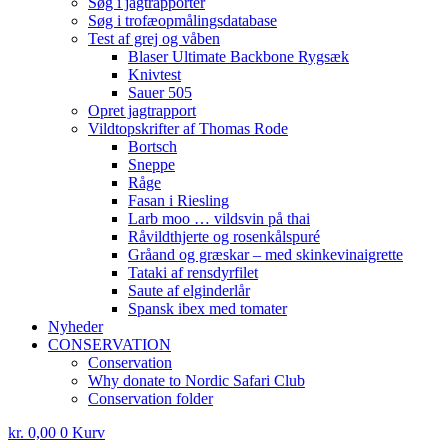
Søg i jagtrapporter
Søg i trofæopmålingsdatabase
Test af grej og våben
Blaser Ultimate Backbone Rygsæk
Knivtest
Sauer 505
Opret jagtrapport
Vildtopskrifter af Thomas Rode
Bortsch
Sneppe
Råge
Fasan i Riesling
Larb moo … vildsvin på thai
Råvildthjerte og rosenkålspuré
Gråand og græskar – med skinkevinaigrette
Tataki af rensdyrfilet
Saute af elginderlår
Spansk ibex med tomater
Nyheder
CONSERVATION
Conservation
Why donate to Nordic Safari Club
Conservation folder
kr.
0,00
0
Kurv