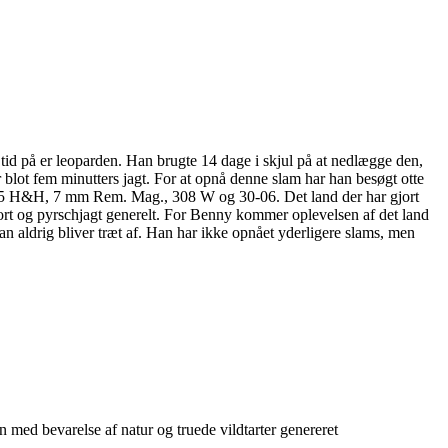
tid på er leoparden. Han brugte 14 dage i skjul på at nedlægge den,
r blot fem minutters jagt. For at opnå denne slam har han besøgt otte
 375 H&H, 7 mm Rem. Mag., 308 W og 30-06. Det land der har gjort
hjort og pyrschjagt generelt. For Benny kommer oplevelsen af det land
n aldrig bliver træt af. Han har ikke opnået yderligere slams, men
en med bevarelse af natur og truede vildtarter genereret