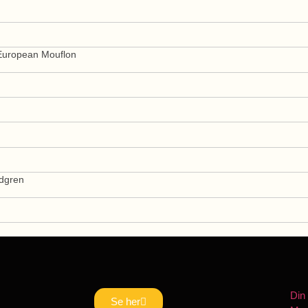
European Mouflon
dgren
Din
Se her