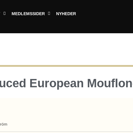
T
MEDLEMSSIDER
NYHEDER
duced European Mouflon
tröm